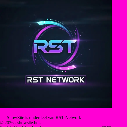
ShowSite is onderdeel van RST Network
© 2026 - showsite.be -