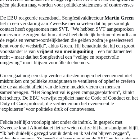
géén platform mag worden voor politieke statements of controverses.
De EBU reageerde razendsnel. Songfestivaldirecteur
Martin Green
liet in een verklaring aan Zweedse media weten dat hij persoonlijk
contact heeft opgenomen met SVT. “We hebben SVT aangesproken
om ervoor te zorgen dat hun artiest heel duidelijk herinnerd wordt aan
de regels en verantwoordelijkheden die gelden zodra je geselecteerd
bent voor de wedstrijd”, aldus Green. Hij benadrukt dat hij een groot
voorstander is van
vrijheid van meningsuiting
– een fundamenteel
recht – maar dat het Songfestival een “veilige en respectvolle
omgeving” moet blijven voor álle deelnemers.
Green gaat nog een stap verder: artiesten mogen het evenement niet
misbruiken om politieke standpunten te ventileren of ophef te creëren
die de aandacht afleidt van de kern: muziek vieren en mensen
samenbrengen. “Het Songfestival is geen campagneplatform”, klinkt
het scherp. De EBU verwijst expliciet naar de Code of Conduct en het
Duty of Care-protocol, die verbieden om het evenement te
‘exploiteren’ voor politieke druk of controverses.
Felicia zelf lijkt voorlopig niet onder de indruk. In gesprek met
Zweedse krant Aftonbladet liet ze weten dat ze bij haar standpunt blijft.
“Ik heb duidelijk gezegd wat ik denk en ik zal dat blijven zeggen”,
aldus de zangeres. Ze beseft dat haar woorden de EBU en haar niet op