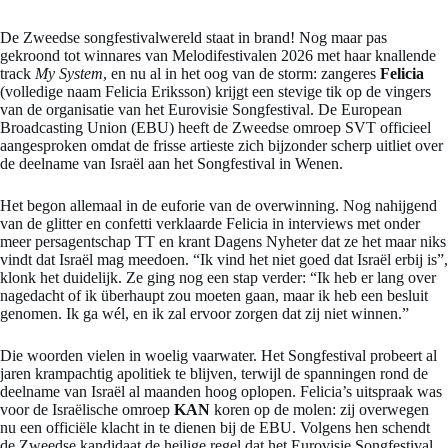
De Zweedse songfestivalwereld staat in brand! Nog maar pas
gekroond tot winnares van Melodifestivalen 2026 met haar knallende
track
My System
, en nu al in het oog van de storm: zangeres
Felicia
(volledige naam Felicia Eriksson) krijgt een stevige tik op de vingers
van de organisatie van het Eurovisie Songfestival. De European
Broadcasting Union (EBU) heeft de Zweedse omroep SVT officieel
aangesproken omdat de frisse artieste zich bijzonder scherp uitliet over
de deelname van Israël aan het Songfestival in Wenen.
Het begon allemaal in de euforie van de overwinning. Nog nahijgend
van de glitter en confetti verklaarde Felicia in interviews met onder
meer persagentschap TT en krant Dagens Nyheter dat ze het maar niks
vindt dat Israël mag meedoen. “Ik vind het niet goed dat Israël erbij is”,
klonk het duidelijk. Ze ging nog een stap verder: “Ik heb er lang over
nagedacht of ik überhaupt zou moeten gaan, maar ik heb een besluit
genomen. Ik ga wél, en ik zal ervoor zorgen dat zij niet winnen.”
Die woorden vielen in woelig vaarwater. Het Songfestival probeert al
jaren krampachtig apolitiek te blijven, terwijl de spanningen rond de
deelname van Israël al maanden hoog oplopen. Felicia’s uitspraak was
voor de Israëlische omroep
KAN
koren op de molen: zij overwegen
nu een officiële klacht in te dienen bij de EBU. Volgens hen schendt
de Zweedse kandidaat de heilige regel dat het Eurovisie Songfestival