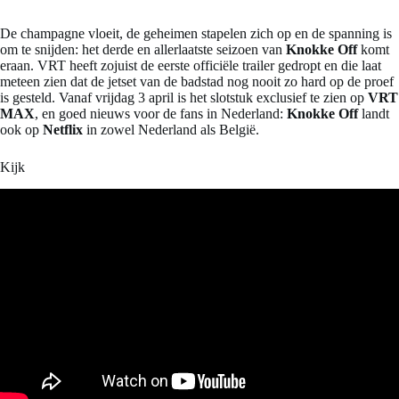
De champagne vloeit, de geheimen stapelen zich op en de spanning is
om te snijden: het derde en allerlaatste seizoen van
Knokke Off
komt
eraan. VRT heeft zojuist de eerste officiële trailer gedropt en die laat
meteen zien dat de jetset van de badstad nog nooit zo hard op de proef
is gesteld. Vanaf vrijdag 3 april is het slotstuk exclusief te zien op
VRT
MAX
, en goed nieuws voor de fans in Nederland:
Knokke Off
landt
ook op
Netflix
in zowel Nederland als België.
Kijk