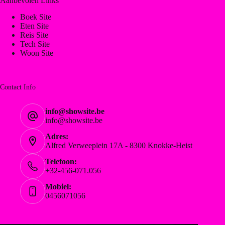
Aanbevolen Links
Boek Site
Eten Site
Reis Site
Tech Site
Woon Site
Contact Info
info@showsite.be
info@showsite.be
Adres:
Alfred Verweeplein 17A - 8300 Knokke-Heist
Telefoon:
+32-456-071.056
Mobiel:
0456071056