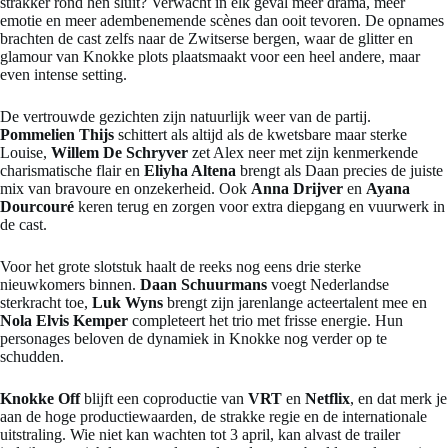
strakker rond hen sluit? Verwacht in elk geval meer drama, meer
emotie en meer adembenemende scènes dan ooit tevoren. De opnames
brachten de cast zelfs naar de Zwitserse bergen, waar de glitter en
glamour van Knokke plots plaatsmaakt voor een heel andere, maar
even intense setting.
De vertrouwde gezichten zijn natuurlijk weer van de partij.
Pommelien Thijs
schittert als altijd als de kwetsbare maar sterke
Louise,
Willem De Schryver
zet Alex neer met zijn kenmerkende
charismatische flair en
Eliyha Altena
brengt als Daan precies de juiste
mix van bravoure en onzekerheid. Ook
Anna Drijver
en
Ayana
Dourcouré
keren terug en zorgen voor extra diepgang en vuurwerk in
de cast.
Voor het grote slotstuk haalt de reeks nog eens drie sterke
nieuwkomers binnen.
Daan Schuurmans
voegt Nederlandse
sterkracht toe,
Luk Wyns
brengt zijn jarenlange acteertalent mee en
Nola Elvis Kemper
completeert het trio met frisse energie. Hun
personages beloven de dynamiek in Knokke nog verder op te
schudden.
Knokke Off
blijft een coproductie van
VRT
en
Netflix
, en dat merk je
aan de hoge productiewaarden, de strakke regie en de internationale
uitstraling. Wie niet kan wachten tot 3 april, kan alvast de trailer