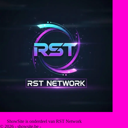
ShowSite is onderdeel van RST Network
© 2026 - showsite.be -