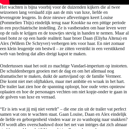
Het wachten is bijna voorbij voor de duizenden kijkers die al twee
seizoenen lang verslaafd zijn aan de mix van luxe, liefde en
levensgrote leugens. In deze nieuwe afleveringen keert Louise
(Pommelien Thijs) eindelijk terug naar Knokke na een pittige periode
in een psychiatrische instelling. Ze is vastberaden om haar leven weer
op de rails te krijgen en de touwtjes stevig in handen te nemen. Maar al
snel botst ze op een harde realiteit: haar broer Daan (Eliyha Altena) en
Alex (Willem De Schryver) verbergen iets voor haar. En niet zomaar
een klein leugentje om bestwil – ze zitten verstrikt in een verstikkend
web van bedrog dat alles dreigt kapot te maken.
Ondertussen staat het ooit zo machtige Vandael-imperium op instorten.
De schuldenbergen groeien met de dag en om het allemaal nog
dramatischer te maken, duikt de aartsvijand op: de familie Vermeer.
Die komt niet met olijftakken, maar met ambitie en wraak in het hart.
De trailer laat zien hoe de spanning oploopt, hoe oude vetes opnieuw
oplaaien en hoe de personages vechten om niet kopje-onder te gaan in
de golven van luxe en verraad.
“Er is iets wat jij mij niet vertelt” – die ene zin uit de trailer vat perfect
samen wat ons te wachten staat. Gaan Louise, Daan en Alex eindelijk
de liefde en geborgenheid vinden waar ze zo wanhopig naar snakken?
Of wordt alles overschaduwd door het net van intriges dat zich almaar