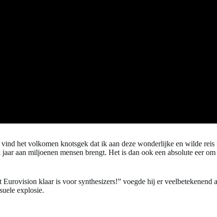
k vind het volkomen knotsgek dat ik aan deze wonderlijke en wilde rei
 jaar aan miljoenen mensen brengt. Het is dan ook een absolute eer om d
dat Eurovision klaar is voor synthesizers!” voegde hij er veelbetekenend 
suele explosie.