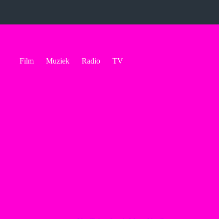
Ga
naar
de
inhoud
Film
Muziek
Radio
TV