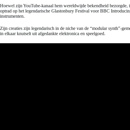
Hoewel zijn YouTube-kanaal hem wereldwijde bekendheid bezorgde, is 
optrad op het legendarische Glastonbury Festival voor BBC Introduci
instrumenten.
Zijn creaties zijn legendarisch in de niche van de “modular synth”-ge
in elkaar knutselt uit afgedankte elektronica en speelgoed.