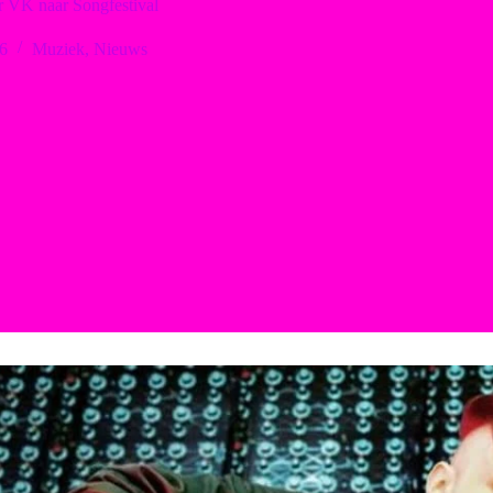
VK naar Songfestival
6
Muziek
,
Nieuws