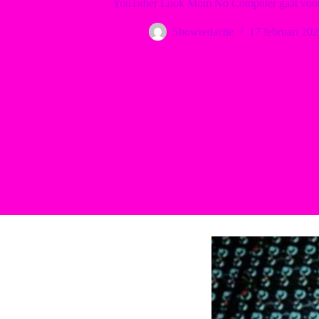
YouTuber Look Mum No Computer gaat voor 
Showredactie
17 februari 202