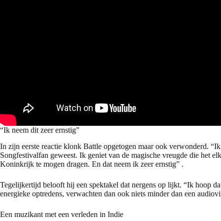
“Ik neem dit zeer ernstig”
In zijn eerste reactie klonk Battle opgetogen maar ook verwonderd. “I
Songfestivalfan geweest. Ik geniet van de magische vreugde die het elk
Koninkrijk te mogen dragen. En dat neem ik zeer ernstig”
.
Tegelijkertijd belooft hij een spektakel dat nergens op lijkt. “Ik hoop 
energieke optredens, verwachten dan ook niets minder dan een audiovi
Een muzikant met een verleden in Indie