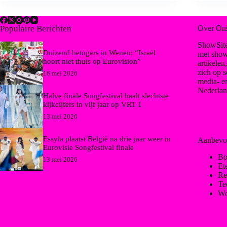
Populaire Berichten
Over On
ShowSite
Duizend betogers in Wenen: “Israël
met show
hoort niet thuis op Eurovision”
artikelen
zich op s
16 mei 2026
media- e
Nederlan
Halve finale Songfestival haalt slechtste
kijkcijfers in vijf jaar op VRT 1
13 mei 2026
Essyla plaatst België na drie jaar weer in
Aanbevo
Eurovisie Songfestival finale
Bo
13 mei 2026
Et
Re
Te
Wo