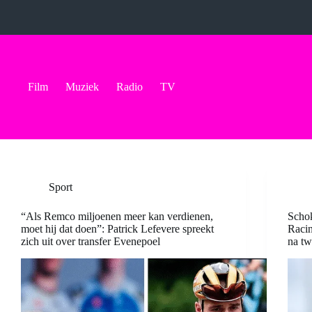
Ga
naar
de
inhoud
Film
Muziek
Radio
TV
Sport
“Als Remco miljoenen meer kan verdienen,
Schok
moet hij dat doen”: Patrick Lefevere spreekt
Raci
zich uit over transfer Evenepoel
na tw