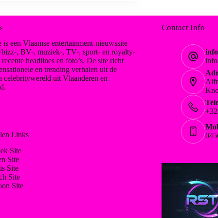
s
Contact Info
 is een Vlaamse entertainment-nieuwssite
bizz-, BV-, muziek-, TV-, sport- en royalty-
inf
, recente headlines en foto’s. De site richt
inf
ensationele en trending verhalen uit de
Adr
n celebritywereld uit Vlaanderen en
Alf
d.
Kno
Tel
+32
Mob
len Links
045
ek Site
en Site
is Site
ch Site
on Site