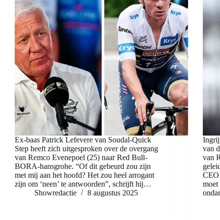
Ex-baas Patrick Lefevere van Soudal-Quick
Ingri
Step heeft zich uitgesproken over de overgang
van d
van Remco Evenepoel (25) naar Red Bull-
van R
BORA-hansgrohe. “Of dit gebeurd zou zijn
gelei
met mij aan het hoofd? Het zou heel arrogant
CEO e
zijn om ‘neen’ te antwoorden”, schrijft hij…
moet 
Showredactie
8 augustus 2025
onda