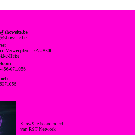
o@showsite.be
o@showsite.be
es:
red Verweeplein 17A - 8300
kke-Heist
efoon:
-456-071.056
iel:
6071056
ShowSite is onderdeel
van RST Network