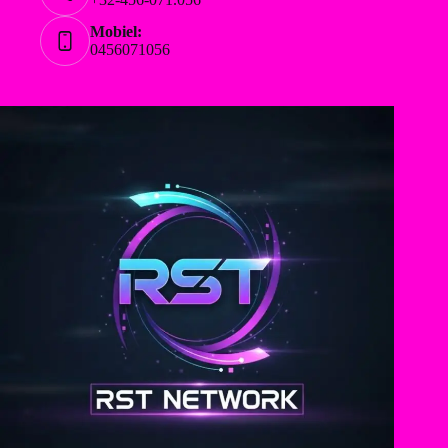
Mobiel:
0456071056