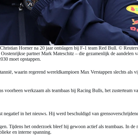
Christian Horner na 20 jaar ontslagen bij F-1 team Red Bull. © Reuter
 Oostenrijkse partner Mark Mateschitz – die gezamenlijk de aandelen v
t 2030 moet opstappen.
ittannië, waarin regerend wereldkampioen Max Verstappen slechts als v
as voorheen werkzaam als teambaas bij Racing Bulls, het zusterteam v
 negatief in het nieuws. Hij werd beschuldigd van grensoverschrijden
ngen. Tijdens het onderzoek bleef hij gewoon actief als teambaas. In d
blieke en interne spanning.