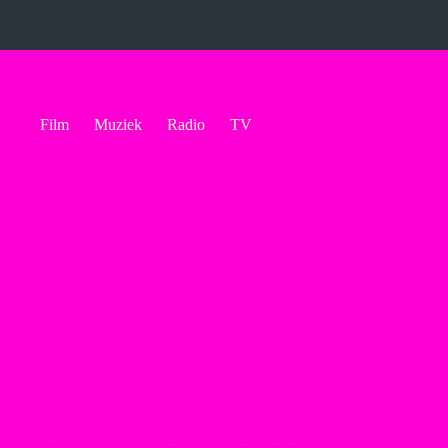
Ga
naar
de
inhoud
Film
Muziek
Radio
TV