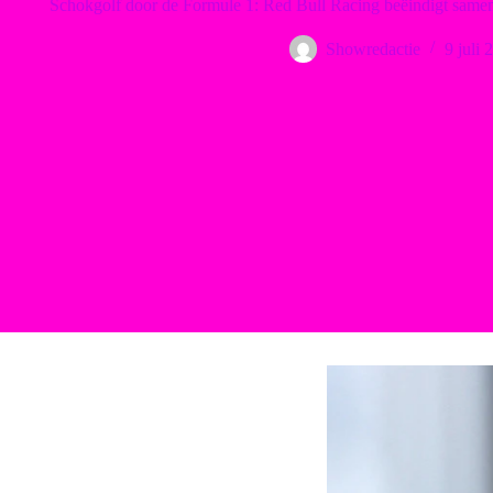
Schokgolf door de Formule 1: Red Bull Racing beëindigt same
Showredactie
9 juli 