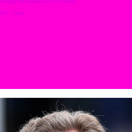
nwerking met teambaas na twee decennia
2025
Sport