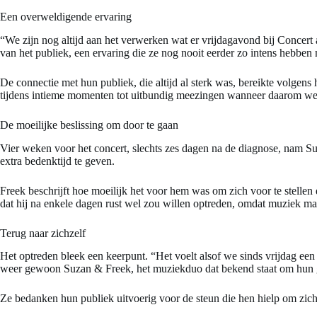
Een overweldigende ervaring
“We zijn nog altijd aan het verwerken wat er vrijdagavond bij Concert
van het publiek, een ervaring die ze nog nooit eerder zo intens hebbe
De connectie met hun publiek, die altijd al sterk was, bereikte volgen
tijdens intieme momenten tot uitbundig meezingen wanneer daarom we
De moeilijke beslissing om door te gaan
Vier weken voor het concert, slechts zes dagen na de diagnose, nam Suz
extra bedenktijd te geven.
Freek beschrijft hoe moeilijk het voor hem was om zich voor te stellen
dat hij na enkele dagen rust wel zou willen optreden, omdat muziek ma
Terug naar zichzelf
Het optreden bleek een keerpunt. “Het voelt alsof we sinds vrijdag e
weer gewoon Suzan & Freek, het muziekduo dat bekend staat om hun g
Ze bedanken hun publiek uitvoerig voor de steun die hen hielp om zich