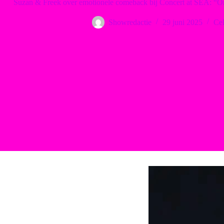
Suzan & Freek over emotionele comeback bij Concert at SEA: “On
Showredactie
29 juni 2025
Cel