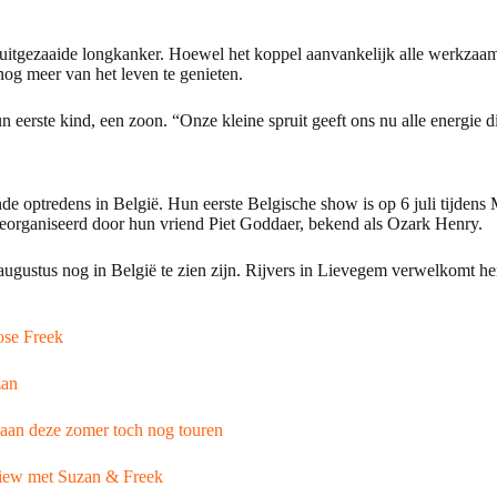
itgezaaide longkanker. Hoewel het koppel aanvankelijk alle werkzaamh
nog meer van het leven te genieten.
un eerste kind, een zoon. “Onze kleine spruit geeft ons nu alle energie
de optredens in België. Hun eerste Belgische show is op 6 juli tijden
e georganiseerd door hun vriend Piet Goddaer, bekend als Ozark Henry.
 augustus nog in België te zien zijn. Rijvers in Lievegem verwelkomt h
ose Freek
zan
aan deze zomer toch nog touren
erview met Suzan & Freek