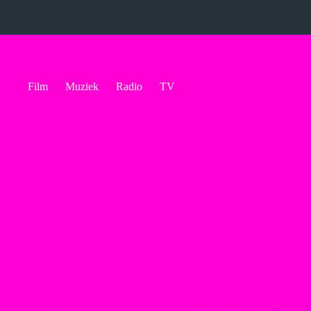
Ga
naar
de
inhoud
Film
Muziek
Radio
TV