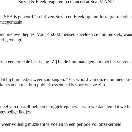
Suzan & Freek reageren na Concert at Sea. © ANP
 at SEA is gebeurd,” schrijven Suzan en Freek op hun Instagram-pagina
n meegemaakt.
s hen nieuwe dieptes. Voor 45.000 mensen speelden ze hun muziek, waarb
rd gevraagd.
an een cruciale beslissing. Zij belde hun management met het verzoek de
 dat hij hun liedjes weer zou zingen. “Elk woord van onze nummers kreeg
ken samen met hun publiek essentieel is voor wie ze zijn.
en deel van onszelf hebben teruggekregen waarvan we dachten dat we he
evoelige liedjes.
 weer volledig muzikant te voelen in een periode vol onzekerheid.