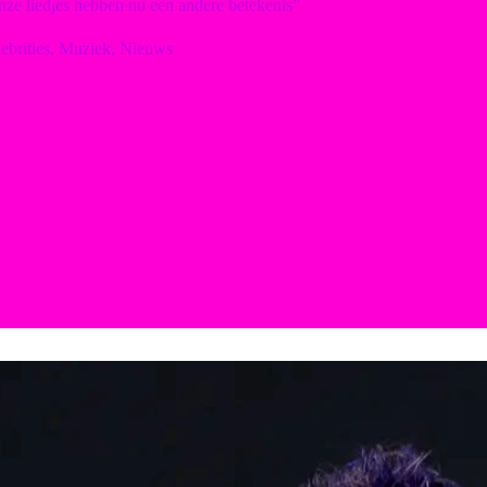
ze liedjes hebben nu een andere betekenis”
ebrities
,
Muziek
,
Nieuws