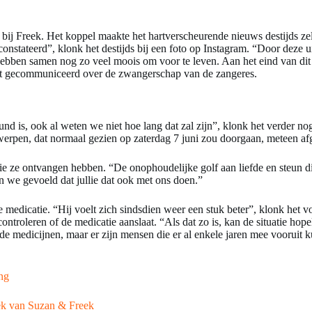
 bij Freek. Het koppel maakte het hartverscheurende nieuws destijds z
constateerd”, klonk het destijds bij een foto op Instagram. “Door deze 
 en hebben samen nog zo veel moois om voor te leven. Aan het eind van
iet gecommuniceerd over de zwangerschap van de zangeres.
d is, ook al weten we niet hoe lang dat zal zijn”, klonk het verder no
erpen, dat normaal gezien op zaterdag 7 juni zou doorgaan, meteen afg
ie ze ontvangen hebben. “De onophoudelijke golf aan liefde en steun 
n we gevoeld dat jullie dat ook met ons doen.”
 medicatie. “Hij voelt zich sindsdien weer een stuk beter”, klonk het 
troleren of de medicatie aanslaat. “Als dat zo is, kan de situatie hopel
n de medicijnen, maar er zijn mensen die er al enkele jaren mee voorui
ng
ek van Suzan & Freek