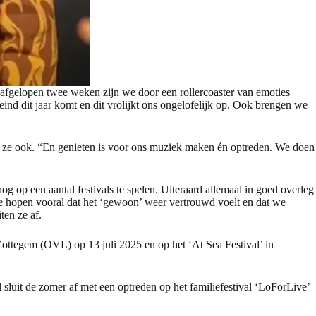
afgelopen twee weken zijn we door een rollercoaster van emoties
nd dit jaar komt en dit vrolijkt ons ongelofelijk op. Ook brengen we
ven ze ook. “En genieten is voor ons muziek maken én optreden. We doen
g op een aantal festivals te spelen. Uiteraard allemaal in goed overleg
 we hopen vooral dat het ‘gewoon’ weer vertrouwd voelt en dat we
ten ze af.
ottegem (OVL) op 13 juli 2025 en op het ‘At Sea Festival’ in
luit de zomer af met een optreden op het familiefestival ‘LoForLive’