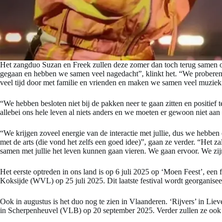
Het zangduo Suzan en Freek zullen deze zomer dan toch terug samen op
gegaan en hebben we samen veel nagedacht”, klinkt het. “We proberen o
veel tijd door met familie en vrienden en maken we samen veel muziek
“We hebben besloten niet bij de pakken neer te gaan zitten en positief
allebei ons hele leven al niets anders en we moeten er gewoon niet aa
“We krijgen zoveel energie van de interactie met jullie, dus we hebben
met de arts (die vond het zelfs een goed idee)”, gaan ze verder. “Het 
samen met jullie het leven kunnen gaan vieren. We gaan ervoor. We zijn 
Het eerste optreden in ons land is op 6 juli 2025 op ‘Moen Feest’, ee
Koksijde (WVL) op 25 juli 2025. Dit laatste festival wordt georganise
Ook in augustus is het duo nog te zien in Vlaanderen. ‘Rijvers’ in Li
in Scherpenheuvel (VLB) op 20 september 2025. Verder zullen ze ook o