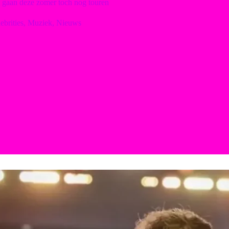
 gaan deze zomer toch nog touren
ebrities
,
Muziek
,
Nieuws