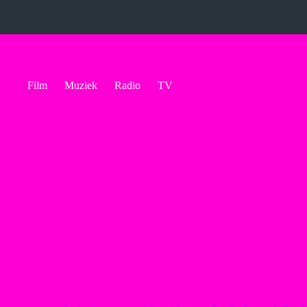
Ga
naar
de
inhoud
Film
Muziek
Radio
TV