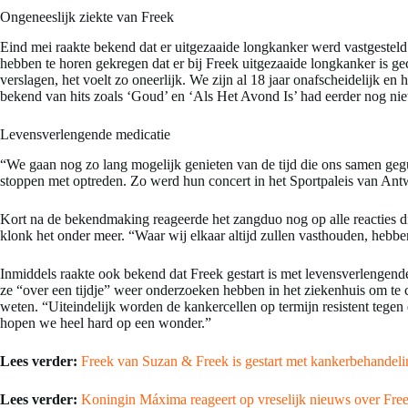
Ongeneeslijk ziekte van Freek
Eind mei raakte bekend dat er uitgezaaide longkanker werd vastgesteld
hebben te horen gekregen dat er bij Freek uitgezaaide longkanker is ge
verslagen, het voelt zo oneerlijk. We zijn al 18 jaar onafscheidelijk
bekend van hits zoals ‘Goud’ en ‘Als Het Avond Is’ had eerder nog n
Levensverlengende medicatie
“We gaan nog zo lang mogelijk genieten van de tijd die ons samen gegun
stoppen met optreden. Zo werd hun concert in het Sportpaleis van Antw
Kort na de bekendmaking reageerde het zangduo nog op alle reacties d
klonk het onder meer. “Waar wij elkaar altijd zullen vasthouden, hebbe
Inmiddels raakte ook bekend dat Freek gestart is met levensverlengende
ze “over een tijdje” weer onderzoeken hebben in het ziekenhuis om te con
weten. “Uiteindelijk worden de kankercellen op termijn resistent tege
hopen we heel hard op een wonder.”
Lees verder:
Freek van Suzan & Freek is gestart met kankerbehandeli
Lees verder:
Koningin Máxima reageert op vreselijk nieuws over Fre