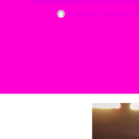
Ondanks ongeneeslijke ziekte van Freek: Suzan & Freek
Showredactie
13 juni 2025
Cel