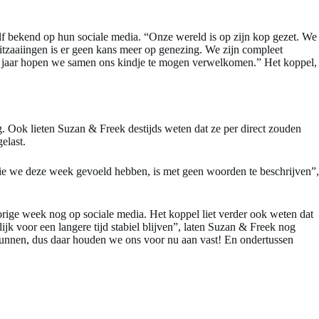
elf bekend op hun sociale media. “Onze wereld is op zijn kop gezet. We
uitzaaiingen is er geen kans meer op genezing. We zijn compleet
 dit jaar hopen we samen ons kindje te mogen verwelkomen.” Het koppel,
g. Ook lieten Suzan & Freek destijds weten dat ze per direct zouden
elast.
die we deze week gevoeld hebben, is met geen woorden te beschrijven”,
vorige week nog op sociale media. Het koppel liet verder ook weten dat
ijk voor een langere tijd stabiel blijven”, laten Suzan & Freek nog
t kunnen, dus daar houden we ons voor nu aan vast! En ondertussen