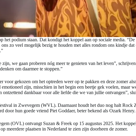
 het podium staan. Dat kondigt het koppel aan op sociale media. “De 
ns zo veel mogelijk bezig te houden met alles rondom ons kindje dat ei
.”
 te zijn, we gaan proberen nóg meer te genieten van het leven”, schrij
n denken om daarmee te stoppen.”
 er voor gekozen om het optreden weer op te pakken en deze zomer alsno
zal emotioneel zijn, misschien in het begin een beetje gek voelen, maar
ontzettend dankbaar voor alle liefde die we van jullie ontvangen”, slui
n festival in Zwevegem (WVL). Daarnaast houdt het duo nog halt Rock Z
erd door hun goede vriend Piet Goddaer, beter bekend als Ozark Henry.
evegem (OVL) ontvangt Suzan & Freek op 15 augustus 2025. Het koppel s
p meerdere plaatsen in Nederland te zien zijn doorheen de zomer.