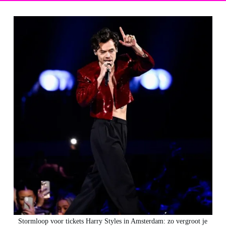
Stormloop voor tickets Harry Styles in Amsterdam: zo vergroot je