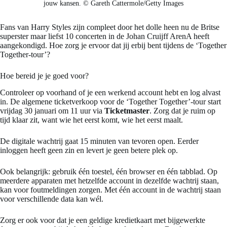
jouw kansen. © Gareth Cattermole/Getty Images
Fans van Harry Styles zijn compleet door het dolle heen nu de Britse
superster maar liefst 10 concerten in de Johan Cruijff ArenA heeft
aangekondigd. Hoe zorg je ervoor dat jij erbij bent tijdens de ‘Together
Together-tour’?
Hoe bereid je je goed voor?
Controleer op voorhand of je een werkend account hebt en log alvast
in. De algemene ticketverkoop voor de ‘Together Together’-tour start
vrijdag 30 januari om 11 uur via
Ticketmaster
. Zorg dat je ruim op
tijd klaar zit, want wie het eerst komt, wie het eerst maalt.
De digitale wachtrij gaat 15 minuten van tevoren open. Eerder
inloggen heeft geen zin en levert je geen betere plek op.
Ook belangrijk: gebruik één toestel, één browser en één tabblad. Op
meerdere apparaten met hetzelfde account in dezelfde wachtrij staan,
kan voor foutmeldingen zorgen. Met één account in de wachtrij staan
voor verschillende data kan wél.
Zorg er ook voor dat je een geldige kredietkaart met bijgewerkte