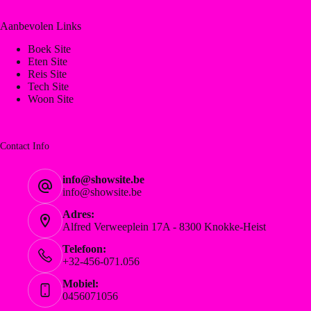
Aanbevolen Links
Boek Site
Eten Site
Reis Site
Tech Site
Woon Site
Contact Info
info@showsite.be
info@showsite.be
Adres:
Alfred Verweeplein 17A - 8300 Knokke-Heist
Telefoon:
+32-456-071.056
Mobiel:
0456071056