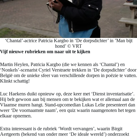
‘Chantal’-actrice Patricia Kargbo in ‘De dorpsdichter’ in ’Man bijt
hond’ © VRT
Vijf nieuwe rubrieken om naar uit te kijken
Martin Heylen, Patricia Kargbo (die we kennen als ‘Chantal’) en
‘Nonkels’-scenarist Cyriel Verstraete trekken in ‘De dorpsdichter’ door
België om de unieke sfeer van verschillende dorpen in poëzie te vatten.
Klinkt schattig!
Luc Haekens duikt opnieuw op, deze keer met ‘Dienst inventarisatie’.
Hij belt gewoon aan bij mensen om te bekijken wat er allemaal aan de
Vlaamse muren hangt. Stand-upcomedian Lukas Lelie presenteert dan
weer ‘De voornaamste naam’, een quiz waarin naamgenoten het tegen
elkaar opnemen.
Extra interessant is de rubriek ‘Wordt vervangen’, waarin Birgit
Aertgeerts (bekend van onder meer ‘De ideale wereld’) onderzoekt