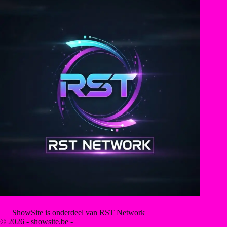
ShowSite is onderdeel van RST Network
© 2026 - showsite.be -