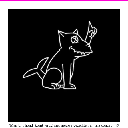
'Man bijt hond' komt terug met nieuwe gezichten én fris concept. ©