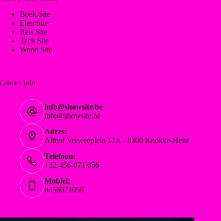
Boek Site
Eten Site
Reis Site
Tech Site
Woon Site
Contact Info
info@showsite.be
info@showsite.be
Adres:
Alfred Verweeplein 17A - 8300 Knokke-Heist
Telefoon:
+32-456-071.056
Mobiel:
0456071056