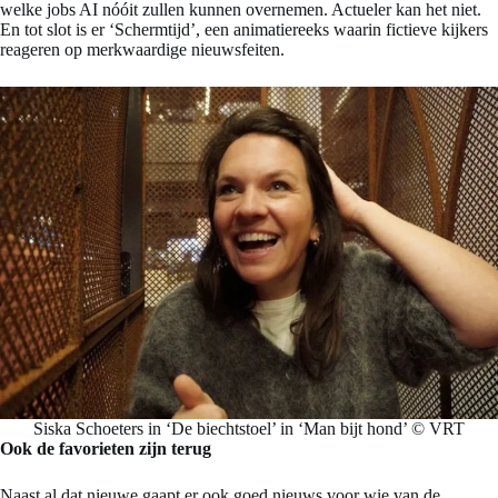
welke jobs AI nóóit zullen kunnen overnemen. Actueler kan het niet.
En tot slot is er ‘Schermtijd’, een animatiereeks waarin fictieve kijkers
reageren op merkwaardige nieuwsfeiten.
Siska Schoeters in ‘De biechtstoel’ in ‘Man bijt hond’ © VRT
Ook de favorieten zijn terug
Naast al dat nieuwe gaapt er ook goed nieuws voor wie van de