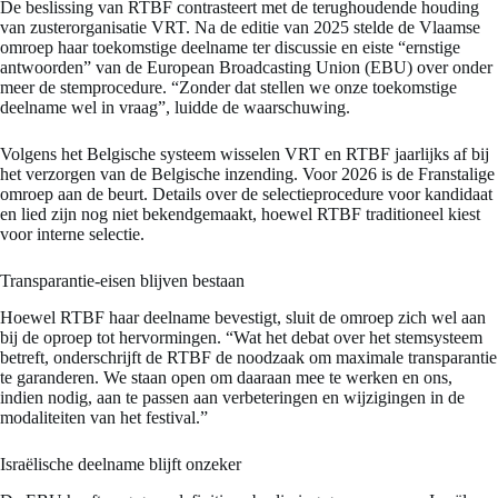
De beslissing van RTBF contrasteert met de terughoudende houding
van zusterorganisatie VRT. Na de editie van 2025 stelde de Vlaamse
omroep haar toekomstige deelname ter discussie en eiste “ernstige
antwoorden” van de European Broadcasting Union (EBU) over onder
meer de stemprocedure. “Zonder dat stellen we onze toekomstige
deelname wel in vraag”, luidde de waarschuwing.
Volgens het Belgische systeem wisselen VRT en RTBF jaarlijks af bij
het verzorgen van de Belgische inzending. Voor 2026 is de Franstalige
omroep aan de beurt. Details over de selectieprocedure voor kandidaat
en lied zijn nog niet bekendgemaakt, hoewel RTBF traditioneel kiest
voor interne selectie.
Transparantie-eisen blijven bestaan
Hoewel RTBF haar deelname bevestigt, sluit de omroep zich wel aan
bij de oproep tot hervormingen. “Wat het debat over het stemsysteem
betreft, onderschrijft de RTBF de noodzaak om maximale transparantie
te garanderen. We staan open om daaraan mee te werken en ons,
indien nodig, aan te passen aan verbeteringen en wijzigingen in de
modaliteiten van het festival.”
Israëlische deelname blijft onzeker