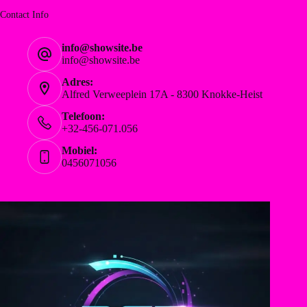
Contact Info
info@showsite.be
info@showsite.be
Adres:
Alfred Verweeplein 17A - 8300 Knokke-Heist
Telefoon:
+32-456-071.056
Mobiel:
0456071056