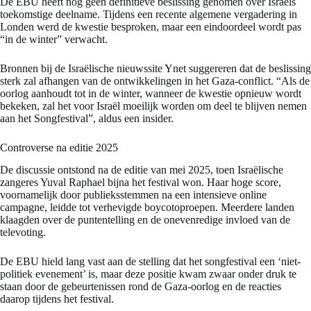
De EBU heeft nog geen definitieve beslissing genomen over Israëls
toekomstige deelname. Tijdens een recente algemene vergadering in
Londen werd de kwestie besproken, maar een eindoordeel wordt pas
“in de winter” verwacht.
Bronnen bij de Israëlische nieuwssite Ynet suggereren dat de beslissing
sterk zal afhangen van de ontwikkelingen in het Gaza-conflict. “Als de
oorlog aanhoudt tot in de winter, wanneer de kwestie opnieuw wordt
bekeken, zal het voor Israël moeilijk worden om deel te blijven nemen
aan het Songfestival”, aldus een insider.
Controverse na editie 2025
De discussie ontstond na de editie van mei 2025, toen Israëlische
zangeres Yuval Raphael bijna het festival won. Haar hoge score,
voornamelijk door publieksstemmen na een intensieve online
campagne, leidde tot verhevigde boycotoproepen. Meerdere landen
klaagden over de puntentelling en de onevenredige invloed van de
televoting.
De EBU hield lang vast aan de stelling dat het songfestival een ‘niet-
politiek evenement’ is, maar deze positie kwam zwaar onder druk te
staan door de gebeurtenissen rond de Gaza-oorlog en de reacties
daarop tijdens het festival.