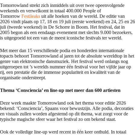
Tomorrowland strekt zich inmiddels uit over twee opeenvolgende
weekends en verwelkomt in totaal 400.000 People of
Tomorrow
Festileaks
uit alle hoeken van de wereld. De editie van
2026 vindt plaats op 17, 18 en 19 juli (eerste weekend) en 24, 25 en 26
juli (tweede weekend) in De Schorre in Boom. Het festival, dat in
2005 begon als een eendaags evenement met slechts 9.000 bezoekers,
is uitgegroeid tot een van de meest iconische festivals ter wereld.
Met meer dan 15 verschillende podia en honderden internationale
topacts behoort Tomorrowland al jaren tot de absolute wereldtop in het
genre van elektronische dansmuziek. Het festival werd onlangs nog
uitgeroepen tot ’s werelds nummer één festival voor het vijfde jaar op
rij, een prestatie die de immense populariteit en kwaliteit van de
organisatie onderstreept.
Thema ‘Consciencia’ en line-up met meer dan 600 artiesten
Deze week maakte Tomorrowland ook het thema voor editie 2026
bekend: ‘Consciencia’, Spaans voor bewustzijn. Alle podia, decoraties
en visuals zullen worden afgestemd op dit thema, wat zorgt voor de
typische magische sfeer waar het festival zo om bekend staat.
Ook de volledige line-up werd recent in één keer onthuld. In totaal