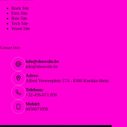
Boek Site
Eten Site
Reis Site
Tech Site
Woon Site
Contact Info
info@showsite.be
info@showsite.be
Adres:
Alfred Verweeplein 17A - 8300 Knokke-Heist
Telefoon:
+32-456-071.056
Mobiel:
0456071056