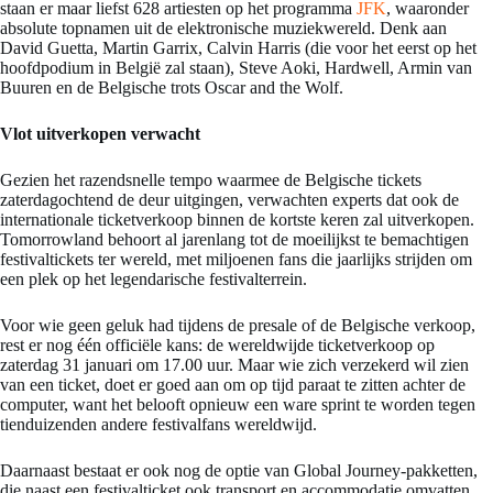
staan er maar liefst 628 artiesten op het programma
JFK
, waaronder
absolute topnamen uit de elektronische muziekwereld. Denk aan
David Guetta, Martin Garrix, Calvin Harris (die voor het eerst op het
hoofdpodium in België zal staan), Steve Aoki, Hardwell, Armin van
Buuren en de Belgische trots Oscar and the Wolf.
Vlot uitverkopen verwacht
Gezien het razendsnelle tempo waarmee de Belgische tickets
zaterdagochtend de deur uitgingen, verwachten experts dat ook de
internationale ticketverkoop binnen de kortste keren zal uitverkopen.
Tomorrowland behoort al jarenlang tot de moeilijkst te bemachtigen
festivaltickets ter wereld, met miljoenen fans die jaarlijks strijden om
een plek op het legendarische festivalterrein.
Voor wie geen geluk had tijdens de presale of de Belgische verkoop,
rest er nog één officiële kans: de wereldwijde ticketverkoop op
zaterdag 31 januari om 17.00 uur. Maar wie zich verzekerd wil zien
van een ticket, doet er goed aan om op tijd paraat te zitten achter de
computer, want het belooft opnieuw een ware sprint te worden tegen
tienduizenden andere festivalfans wereldwijd.
Daarnaast bestaat er ook nog de optie van Global Journey-pakketten,
die naast een festivalticket ook transport en accommodatie omvatten.