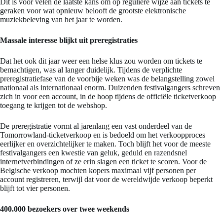
Dit is voor velen de laatste kans om op reguliere wijze aan tickets te
geraken voor wat opnieuw belooft de grootste elektronische
muziekbeleving van het jaar te worden.
Massale interesse blijkt uit preregistraties
Dat het ook dit jaar weer een helse klus zou worden om tickets te
bemachtigen, was al langer duidelijk. Tijdens de verplichte
preregistratiefase van de voorbije weken was de belangstelling zowel
nationaal als internationaal enorm. Duizenden festivalgangers schreven
zich in voor een account, in de hoop tijdens de officiële ticketverkoop
toegang te krijgen tot de webshop.
De preregistratie vormt al jarenlang een vast onderdeel van de
Tomorrowland-ticketverkoop en is bedoeld om het verkoopproces
eerlijker en overzichtelijker te maken. Toch blijft het voor de meeste
festivalgangers een kwestie van geluk, geduld en razendsnel
internetverbindingen of ze erin slagen een ticket te scoren. Voor de
Belgische verkoop mochten kopers maximaal vijf personen per
account registreren, terwijl dat voor de wereldwijde verkoop beperkt
blijft tot vier personen.
400.000 bezoekers over twee weekends