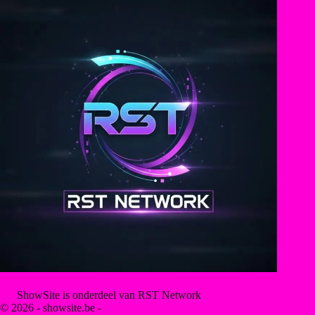
ShowSite is onderdeel van RST Network
© 2026 - showsite.be -