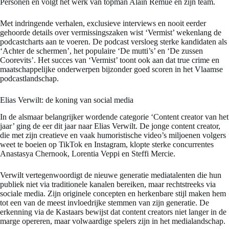
Personen en volgt het werk van topman Alain Remue en zijn team.
Met indringende verhalen, exclusieve interviews en nooit eerder
gehoorde details over vermissingszaken wist ‘Vermist’ wekenlang de
podcastcharts aan te voeren. De podcast versloeg sterke kandidaten als
‘Achter de schermen’, het populaire ‘De mutti’s’ en ‘De zussen
Coorevits’. Het succes van ‘Vermist’ toont ook aan dat true crime en
maatschappelijke onderwerpen bijzonder goed scoren in het Vlaamse
podcastlandschap.
Elias Verwilt: de koning van social media
In de alsmaar belangrijker wordende categorie ‘Content creator van het
jaar’ ging de eer dit jaar naar Elias Verwilt. De jonge content creator,
die met zijn creatieve en vaak humoristische video’s miljoenen volgers
weet te boeien op TikTok en Instagram, klopte sterke concurrentes
Anastasya Chernook, Lorentia Veppi en Steffi Mercie.
Verwilt vertegenwoordigt de nieuwe generatie mediatalenten die hun
publiek niet via traditionele kanalen bereiken, maar rechtstreeks via
sociale media. Zijn originele concepten en herkenbare stijl maken hem
tot een van de meest invloedrijke stemmen van zijn generatie. De
erkenning via de Kastaars bewijst dat content creators niet langer in de
marge opereren, maar volwaardige spelers zijn in het medialandschap.