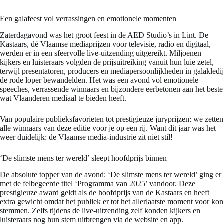
Een galafeest vol verrassingen en emotionele momenten
Zaterdagavond was het groot feest in de AED Studio’s in Lint. De
Kastaars, dé Vlaamse mediaprijzen voor televisie, radio en digitaal,
werden er in een sfeervolle live-uitzending uitgereikt. Miljoenen
kijkers en luisteraars volgden de prijsuitreiking vanuit hun luie zetel,
terwijl presentatoren, producers en mediapersoonlijkheden in galakledij
de rode loper bewandelden. Het was een avond vol emotionele
speeches, verrassende winnaars en bijzondere eerbetonen aan het beste
wat Vlaanderen mediaal te bieden heeft.
Van populaire publieksfavorieten tot prestigieuze juryprijzen: we zetten
alle winnaars van deze editie voor je op een rij. Want dit jaar was het
weer duidelijk: de Vlaamse media-industrie zit niet stil!
‘De slimste mens ter wereld’ sleept hoofdprijs binnen
De absolute topper van de avond: ‘De slimste mens ter wereld’ ging er
met de felbegeerde titel ‘Programma van 2025’ vandoor. Deze
prestigieuze award geldt als de hoofdprijs van de Kastaars en heeft
extra gewicht omdat het publiek er tot het allerlaatste moment voor kon
stemmen. Zelfs tijdens de live-uitzending zelf konden kijkers en
luisteraars nog hun stem uitbrengen via de website en app.