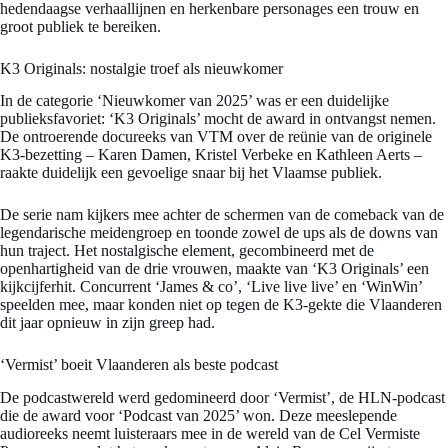
hedendaagse verhaallijnen en herkenbare personages een trouw en
groot publiek te bereiken.
K3 Originals: nostalgie troef als nieuwkomer
In de categorie ‘Nieuwkomer van 2025’ was er een duidelijke
publieksfavoriet: ‘K3 Originals’ mocht de award in ontvangst nemen.
De ontroerende docureeks van VTM over de reünie van de originele
K3-bezetting – Karen Damen, Kristel Verbeke en Kathleen Aerts –
raakte duidelijk een gevoelige snaar bij het Vlaamse publiek.
De serie nam kijkers mee achter de schermen van de comeback van de
legendarische meidengroep en toonde zowel de ups als de downs van
hun traject. Het nostalgische element, gecombineerd met de
openhartigheid van de drie vrouwen, maakte van ‘K3 Originals’ een
kijkcijferhit. Concurrent ‘James & co’, ‘Live live live’ en ‘WinWin’
speelden mee, maar konden niet op tegen de K3-gekte die Vlaanderen
dit jaar opnieuw in zijn greep had.
‘Vermist’ boeit Vlaanderen als beste podcast
De podcastwereld werd gedomineerd door ‘Vermist’, de HLN-podcast
die de award voor ‘Podcast van 2025’ won. Deze meeslepende
audioreeks neemt luisteraars mee in de wereld van de Cel Vermiste