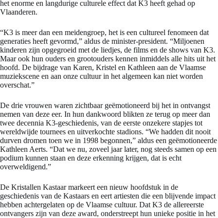
het enorme en langdurige culturele effect dat K3 heeft gehad op
Vlaanderen.
“K3 is meer dan een meidengroep, het is een cultureel fenomeen dat
generaties heeft gevormd,” aldus de minister-president. “Miljoenen
kinderen zijn opgegroeid met de liedjes, de films en de shows van K3.
Maar ook hun ouders en grootouders kennen inmiddels alle hits uit het
hoofd. De bijdrage van Karen, Kristel en Kathleen aan de Vlaamse
muziekscene en aan onze cultuur in het algemeen kan niet worden
overschat.”
De drie vrouwen waren zichtbaar geëmotioneerd bij het in ontvangst
nemen van deze eer. In hun dankwoord blikten ze terug op meer dan
twee decennia K3-geschiedenis, van de eerste onzekere stapjes tot
wereldwijde tournees en uitverkochte stadions. “We hadden dit nooit
durven dromen toen we in 1998 begonnen,” aldus een geëmotioneerde
Kathleen Aerts. “Dat we nu, zoveel jaar later, nog steeds samen op een
podium kunnen staan en deze erkenning krijgen, dat is echt
overweldigend.”
De Kristallen Kastaar markeert een nieuw hoofdstuk in de
geschiedenis van de Kastaars en eert artiesten die een blijvende impact
hebben achtergelaten op de Vlaamse cultuur. Dat K3 de allereerste
ontvangers zijn van deze award, onderstreept hun unieke positie in het