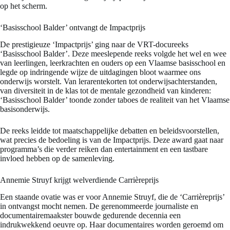
op het scherm.
‘Basisschool Balder’ ontvangt de Impactprijs
De prestigieuze ‘Impactprijs’ ging naar de VRT-docureeks
‘Basisschool Balder’. Deze meeslepende reeks volgde het wel en wee
van leerlingen, leerkrachten en ouders op een Vlaamse basisschool en
legde op indringende wijze de uitdagingen bloot waarmee ons
onderwijs worstelt. Van lerarentekorten tot onderwijsachterstanden,
van diversiteit in de klas tot de mentale gezondheid van kinderen:
‘Basisschool Balder’ toonde zonder taboes de realiteit van het Vlaamse
basisonderwijs.
De reeks leidde tot maatschappelijke debatten en beleidsvoorstellen,
wat precies de bedoeling is van de Impactprijs. Deze award gaat naar
programma’s die verder reiken dan entertainment en een tastbare
invloed hebben op de samenleving.
Annemie Struyf krijgt welverdiende Carrièreprijs
Een staande ovatie was er voor Annemie Struyf, die de ‘Carrièreprijs’
in ontvangst mocht nemen. De gerenommeerde journaliste en
documentairemaakster bouwde gedurende decennia een
indrukwekkend oeuvre op. Haar documentaires worden geroemd om