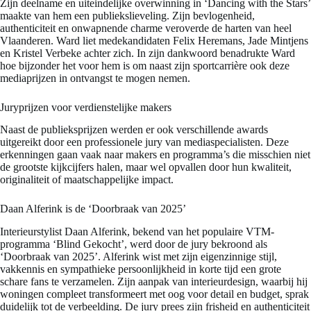
Zijn deelname en uiteindelijke overwinning in ‘Dancing with the Stars’
maakte van hem een publiekslieveling. Zijn bevlogenheid,
authenticiteit en onwapnende charme veroverde de harten van heel
Vlaanderen. Ward liet medekandidaten Felix Heremans, Jade Mintjens
en Kristel Verbeke achter zich. In zijn dankwoord benadrukte Ward
hoe bijzonder het voor hem is om naast zijn sportcarrière ook deze
mediaprijzen in ontvangst te mogen nemen.
Juryprijzen voor verdienstelijke makers
Naast de publieksprijzen werden er ook verschillende awards
uitgereikt door een professionele jury van mediaspecialisten. Deze
erkenningen gaan vaak naar makers en programma’s die misschien niet
de grootste kijkcijfers halen, maar wel opvallen door hun kwaliteit,
originaliteit of maatschappelijke impact.
Daan Alferink is de ‘Doorbraak van 2025’
Interieurstylist Daan Alferink, bekend van het populaire VTM-
programma ‘Blind Gekocht’, werd door de jury bekroond als
‘Doorbraak van 2025’. Alferink wist met zijn eigenzinnige stijl,
vakkennis en sympathieke persoonlijkheid in korte tijd een grote
schare fans te verzamelen. Zijn aanpak van interieurdesign, waarbij hij
woningen compleet transformeert met oog voor detail en budget, sprak
duidelijk tot de verbeelding. De jury prees zijn frisheid en authenticiteit