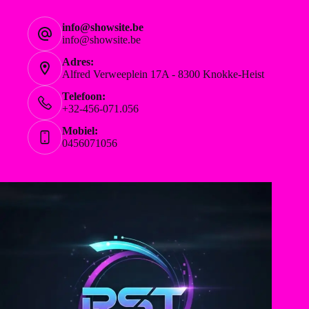
info@showsite.be
info@showsite.be
Adres:
Alfred Verweeplein 17A - 8300 Knokke-Heist
Telefoon:
+32-456-071.056
Mobiel:
0456071056