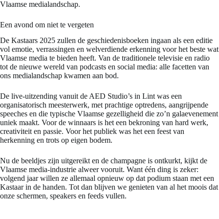
Vlaamse medialandschap.
Een avond om niet te vergeten
De Kastaars 2025 zullen de geschiedenisboeken ingaan als een editie
vol emotie, verrassingen en welverdiende erkenning voor het beste wat
Vlaamse media te bieden heeft. Van de traditionele televisie en radio
tot de nieuwe wereld van podcasts en social media: alle facetten van
ons medialandschap kwamen aan bod.
De live-uitzending vanuit de AED Studio’s in Lint was een
organisatorisch meesterwerk, met prachtige optredens, aangrijpende
speeches en die typische Vlaamse gezelligheid die zo’n galaevenement
uniek maakt. Voor de winnaars is het een bekroning van hard werk,
creativiteit en passie. Voor het publiek was het een feest van
herkenning en trots op eigen bodem.
Nu de beeldjes zijn uitgereikt en de champagne is ontkurkt, kijkt de
Vlaamse media-industrie alweer vooruit. Want één ding is zeker:
volgend jaar willen ze allemaal opnieuw op dat podium staan met een
Kastaar in de handen. Tot dan blijven we genieten van al het moois dat
onze schermen, speakers en feeds vullen.