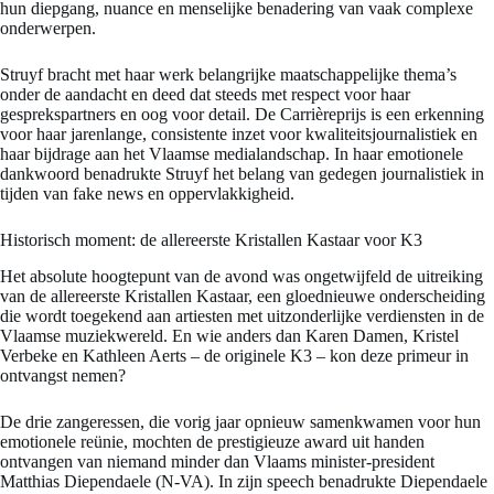
hun diepgang, nuance en menselijke benadering van vaak complexe
onderwerpen.
Struyf bracht met haar werk belangrijke maatschappelijke thema’s
onder de aandacht en deed dat steeds met respect voor haar
gesprekspartners en oog voor detail. De Carrièreprijs is een erkenning
voor haar jarenlange, consistente inzet voor kwaliteitsjournalistiek en
haar bijdrage aan het Vlaamse medialandschap. In haar emotionele
dankwoord benadrukte Struyf het belang van gedegen journalistiek in
tijden van fake news en oppervlakkigheid.
Historisch moment: de allereerste Kristallen Kastaar voor K3
Het absolute hoogtepunt van de avond was ongetwijfeld de uitreiking
van de allereerste Kristallen Kastaar, een gloednieuwe onderscheiding
die wordt toegekend aan artiesten met uitzonderlijke verdiensten in de
Vlaamse muziekwereld. En wie anders dan Karen Damen, Kristel
Verbeke en Kathleen Aerts – de originele K3 – kon deze primeur in
ontvangst nemen?
De drie zangeressen, die vorig jaar opnieuw samenkwamen voor hun
emotionele reünie, mochten de prestigieuze award uit handen
ontvangen van niemand minder dan Vlaams minister-president
Matthias Diependaele (N-VA). In zijn speech benadrukte Diependaele