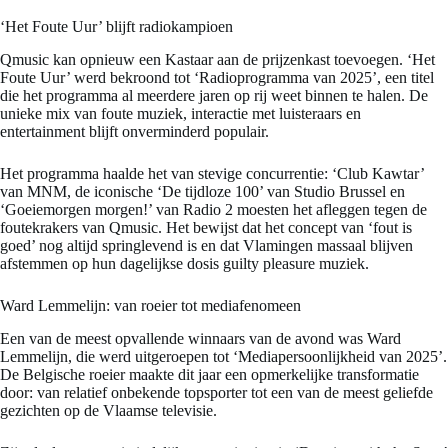
‘Het Foute Uur’ blijft radiokampioen
Qmusic kan opnieuw een Kastaar aan de prijzenkast toevoegen. ‘Het
Foute Uur’ werd bekroond tot ‘Radioprogramma van 2025’, een titel
die het programma al meerdere jaren op rij weet binnen te halen. De
unieke mix van foute muziek, interactie met luisteraars en
entertainment blijft onverminderd populair.
Het programma haalde het van stevige concurrentie: ‘Club Kawtar’
van MNM, de iconische ‘De tijdloze 100’ van Studio Brussel en
‘Goeiemorgen morgen!’ van Radio 2 moesten het afleggen tegen de
foutekrakers van Qmusic. Het bewijst dat het concept van ‘fout is
goed’ nog altijd springlevend is en dat Vlamingen massaal blijven
afstemmen op hun dagelijkse dosis guilty pleasure muziek.
Ward Lemmelijn: van roeier tot mediafenomeen
Een van de meest opvallende winnaars van de avond was Ward
Lemmelijn, die werd uitgeroepen tot ‘Mediapersoonlijkheid van 2025’.
De Belgische roeier maakte dit jaar een opmerkelijke transformatie
door: van relatief onbekende topsporter tot een van de meest geliefde
gezichten op de Vlaamse televisie.