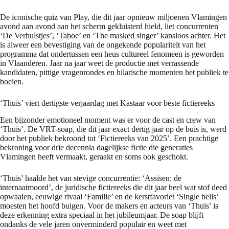
De iconische quiz van Play, die dit jaar opnieuw miljoenen Vlamingen
avond aan avond aan het scherm gekluisterd hield, liet concurrenten
‘De Verhulstjes’, ‘Taboe’ en ‘The masked singer’ kansloos achter. Het
is alweer een bevestiging van de ongekende populariteit van het
programma dat ondertussen een heus cultureel fenomeen is geworden
in Vlaanderen. Jaar na jaar weet de productie met verrassende
kandidaten, pittige vragenrondes en hilarische momenten het publiek te
boeien.
‘Thuis’ viert dertigste verjaardag met Kastaar voor beste fictiereeks
Een bijzonder emotioneel moment was er voor de cast en crew van
‘Thuis’. De VRT-soap, die dit jaar exact dertig jaar op de buis is, werd
door het publiek bekroond tot ‘Fictiereeks van 2025’. Een prachtige
bekroning voor drie decennia dagelijkse fictie die generaties
Vlamingen heeft vermaakt, geraakt en soms ook geschokt.
‘Thuis’ haalde het van stevige concurrentie: ‘Assisen: de
internaatmoord’, de juridische fictiereeks die dit jaar heel wat stof deed
opwaaien, eeuwige rivaal ‘Familie’ en de kerstfavoriet ‘Single bells’
moesten het hoofd buigen. Voor de makers en acteurs van ‘Thuis’ is
deze erkenning extra speciaal in het jubileumjaar. De soap blijft
ondanks de vele jaren onverminderd populair en weet met