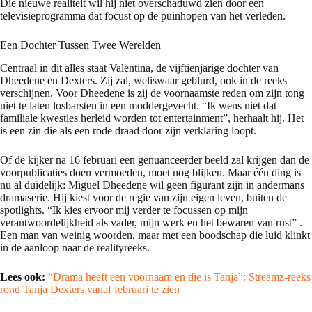
Die nieuwe realiteit wil hij niet overschaduwd zien door een
televisieprogramma dat focust op de puinhopen van het verleden.
Een Dochter Tussen Twee Werelden
Centraal in dit alles staat Valentina, de vijftienjarige dochter van
Dheedene en Dexters. Zij zal, weliswaar geblurd, ook in de reeks
verschijnen. Voor Dheedene is zij de voornaamste reden om zijn tong
niet te laten losbarsten in een moddergevecht. “Ik wens niet dat
familiale kwesties herleid worden tot entertainment”, herhaalt hij. Het
is een zin die als een rode draad door zijn verklaring loopt.
Of de kijker na 16 februari een genuanceerder beeld zal krijgen dan de
voorpublicaties doen vermoeden, moet nog blijken. Maar één ding is
nu al duidelijk: Miguel Dheedene wil geen figurant zijn in andermans
dramaserie. Hij kiest voor de regie van zijn eigen leven, buiten de
spotlights. “Ik kies ervoor mij verder te focussen op mijn
verantwoordelijkheid als vader, mijn werk en het bewaren van rust”
.
Een man van weinig woorden, maar met een boodschap die luid klinkt
in de aanloop naar de realityreeks.
Lees ook:
“Drama heeft een voornaam en die is Tanja”: Streamz-reeks
rond Tanja Dexters vanaf februari te zien