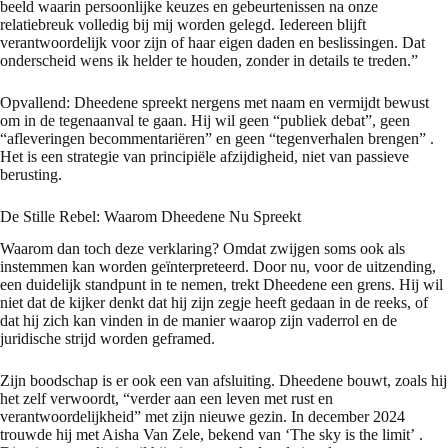
beeld waarin persoonlijke keuzes en gebeurtenissen na onze
relatiebreuk volledig bij mij worden gelegd. Iedereen blijft
verantwoordelijk voor zijn of haar eigen daden en beslissingen. Dat
onderscheid wens ik helder te houden, zonder in details te treden.”
Opvallend: Dheedene spreekt nergens met naam en vermijdt bewust
om in de tegenaanval te gaan. Hij wil geen “publiek debat”, geen
“afleveringen becommentariëren” en geen “tegenverhalen brengen”
.
Het is een strategie van principiële afzijdigheid, niet van passieve
berusting.
De Stille Rebel: Waarom Dheedene Nu Spreekt
Waarom dan toch deze verklaring? Omdat zwijgen soms ook als
instemmen kan worden geïnterpreteerd. Door nu, voor de uitzending,
een duidelijk standpunt in te nemen, trekt Dheedene een grens. Hij wil
niet dat de kijker denkt dat hij zijn zegje heeft gedaan in de reeks, of
dat hij zich kan vinden in de manier waarop zijn vaderrol en de
juridische strijd worden geframed.
Zijn boodschap is er ook een van afsluiting. Dheedene bouwt, zoals hij
het zelf verwoordt, “verder aan een leven met rust en
verantwoordelijkheid” met zijn nieuwe gezin. In december 2024
trouwde hij met Aisha Van Zele, bekend van ‘The sky is the limit’
.