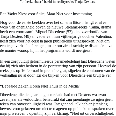
"onherkenbaar" beeld in realityreeks Tanja Dexters.
Een Vader Kiest voor Stilte, Maar Niet voor Instemming
Nog voor de eerste beelden over het scherm flitsen, hangt er al een
wolk van onenigheid boven de nieuwe Streamz-reeks ‘Tanja, drama
heeft een voornaam’. Miguel Dheedene (52), de ex-verloofde van
Tanja Dexters (49) en vader van hun vijftienjarige dochter Valentina,
heeft zich voor het eerst in jaren publiekelijk uitgesproken. Niet om
een tegenverhaal te brengen, maar om zich krachtig te distantiëren van
de manier waarop hij in het programma wordt neergezet.
In een zorgvuldig geformuleerde persmededeling laat Dheedene weten
dat hij zich niet herkent in de portrettering van zijn persoon. Hoewel de
reeks pas op 16 februari in première gaat, sijpelen de contouren van de
verhaallijn nu al door. En die blijken voor Dheedene een brug te ver.
“Bepaalde Zaken Horen Niet Thuis in de Media”
Dheedene, die tien jaar lang een relatie had met Dexters waarvan
zeven jaar als verloofden, benadrukt dat zijn jarenlange zwijgen geen
teken van onverschilligheid was. Integendeel. “Ik heb er jarenlang
bewust voor gekozen om niet te reageren op publieke uitspraken over
mijn privéleven”, opent hij zijn verklaring. “Niet uit onverschilligheid,