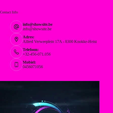
Contact Info
info@showsite.be
info@showsite.be
Adres:
Alfred Verweeplein 17A - 8300 Knokke-Heist
Telefoon:
+32-456-071.056
Mobiel:
0456071056