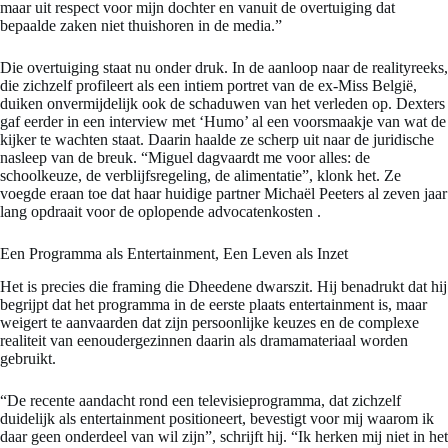
maar uit respect voor mijn dochter en vanuit de overtuiging dat
bepaalde zaken niet thuishoren in de media.”
Die overtuiging staat nu onder druk. In de aanloop naar de realityreeks,
die zichzelf profileert als een intiem portret van de ex-Miss België,
duiken onvermijdelijk ook de schaduwen van het verleden op. Dexters
gaf eerder in een interview met ‘Humo’ al een voorsmaakje van wat de
kijker te wachten staat. Daarin haalde ze scherp uit naar de juridische
nasleep van de breuk. “Miguel dagvaardt me voor alles: de
schoolkeuze, de verblijfsregeling, de alimentatie”, klonk het. Ze
voegde eraan toe dat haar huidige partner Michaël Peeters al zeven jaar
lang opdraait voor de oplopende advocatenkosten
.
Een Programma als Entertainment, Een Leven als Inzet
Het is precies die framing die Dheedene dwarszit. Hij benadrukt dat hij
begrijpt dat het programma in de eerste plaats entertainment is, maar
weigert te aanvaarden dat zijn persoonlijke keuzes en de complexe
realiteit van eenoudergezinnen daarin als dramamateriaal worden
gebruikt.
“De recente aandacht rond een televisieprogramma, dat zichzelf
duidelijk als entertainment positioneert, bevestigt voor mij waarom ik
daar geen onderdeel van wil zijn”, schrijft hij. “Ik herken mij niet in het