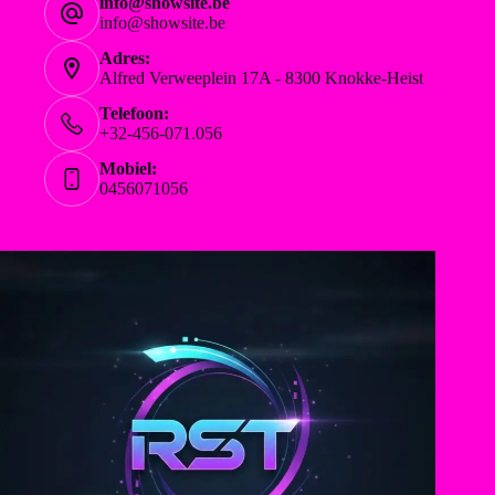
info@showsite.be
info@showsite.be
Adres:
Alfred Verweeplein 17A - 8300 Knokke-Heist
Telefoon:
+32-456-071.056
Mobiel:
0456071056