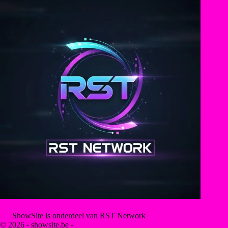
ShowSite is onderdeel van RST Network
© 2026 - showsite.be -