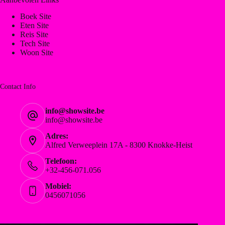
Boek Site
Eten Site
Reis Site
Tech Site
Woon Site
Contact Info
info@showsite.be
info@showsite.be
Adres:
Alfred Verweeplein 17A - 8300 Knokke-Heist
Telefoon:
+32-456-071.056
Mobiel:
0456071056