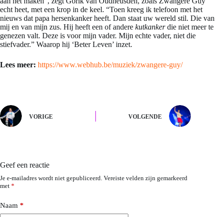
aan het maken”, zegt Gorik van Oudheusden, zoals Zwangere Guy
echt heet, met een krop in de keel. “Toen kreeg ik telefoon met het
nieuws dat papa hersenkanker heeft. Dan staat uw wereld stil. Die van
mij en van mijn zus. Hij heeft een of andere
kutkanker
die niet meer te
genezen valt. Deze is voor mijn vader. Mijn echte vader, niet die
stiefvader.” Waarop hij ‘Beter Leven’ inzet.
Lees meer:
https://www.webhub.be/muziek/zwangere-guy/
VORIGE
VOLGENDE
Geef een reactie
Je e-mailadres wordt niet gepubliceerd.
Vereiste velden zijn gemarkeerd
met
*
Naam
*