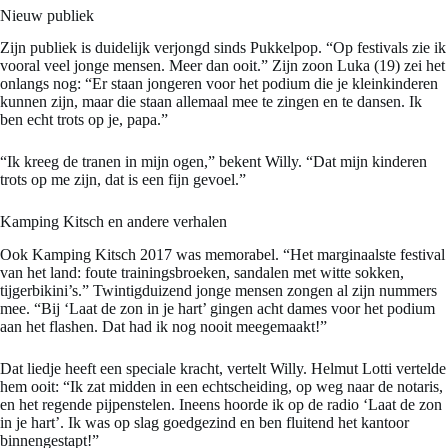
Nieuw publiek
Zijn publiek is duidelijk verjongd sinds Pukkelpop. “Op festivals zie ik
vooral veel jonge mensen. Meer dan ooit.” Zijn zoon Luka (19) zei het
onlangs nog: “Er staan jongeren voor het podium die je kleinkinderen
kunnen zijn, maar die staan allemaal mee te zingen en te dansen. Ik
ben echt trots op je, papa.”
“Ik kreeg de tranen in mijn ogen,” bekent Willy. “Dat mijn kinderen
trots op me zijn, dat is een fijn gevoel.”
Kamping Kitsch en andere verhalen
Ook Kamping Kitsch 2017 was memorabel. “Het marginaalste festival
van het land: foute trainingsbroeken, sandalen met witte sokken,
tijgerbikini’s.” Twintigduizend jonge mensen zongen al zijn nummers
mee. “Bij ‘Laat de zon in je hart’ gingen acht dames voor het podium
aan het flashen. Dat had ik nog nooit meegemaakt!”
Dat liedje heeft een speciale kracht, vertelt Willy. Helmut Lotti vertelde
hem ooit: “Ik zat midden in een echtscheiding, op weg naar de notaris,
en het regende pijpenstelen. Ineens hoorde ik op de radio ‘Laat de zon
in je hart’. Ik was op slag goedgezind en ben fluitend het kantoor
binnengestapt!”