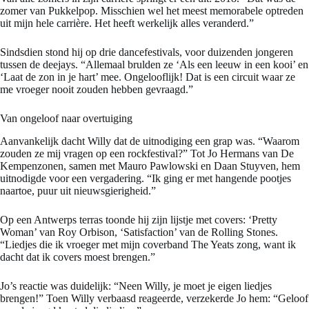
zomer van Pukkelpop. Misschien wel het meest memorabele optreden
uit mijn hele carrière. Het heeft werkelijk alles veranderd.”
Sindsdien stond hij op drie dancefestivals, voor duizenden jongeren
tussen de deejays. “Allemaal brulden ze ‘Als een leeuw in een kooi’ en
‘Laat de zon in je hart’ mee. Ongelooflijk! Dat is een circuit waar ze
me vroeger nooit zouden hebben gevraagd.”
Van ongeloof naar overtuiging
Aanvankelijk dacht Willy dat de uitnodiging een grap was. “Waarom
zouden ze mij vragen op een rockfestival?” Tot Jo Hermans van De
Kempenzonen, samen met Mauro Pawlowski en Daan Stuyven, hem
uitnodigde voor een vergadering. “Ik ging er met hangende pootjes
naartoe, puur uit nieuwsgierigheid.”
Op een Antwerps terras toonde hij zijn lijstje met covers: ‘Pretty
Woman’ van Roy Orbison, ‘Satisfaction’ van de Rolling Stones.
“Liedjes die ik vroeger met mijn coverband The Yeats zong, want ik
dacht dat ik covers moest brengen.”
Jo’s reactie was duidelijk: “Neen Willy, je moet je eigen liedjes
brengen!” Toen Willy verbaasd reageerde, verzekerde Jo hem: “Geloof