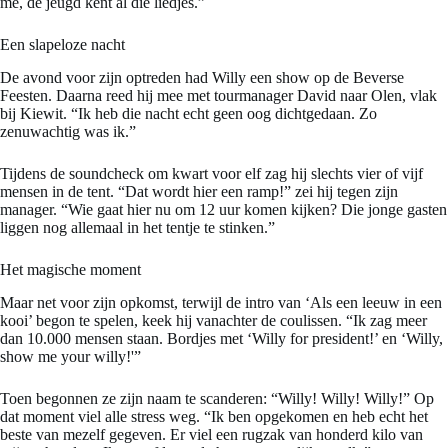
me, de jeugd kent al die liedjes.”
Een slapeloze nacht
De avond voor zijn optreden had Willy een show op de Beverse
Feesten. Daarna reed hij mee met tourmanager David naar Olen, vlak
bij Kiewit. “Ik heb die nacht echt geen oog dichtgedaan. Zo
zenuwachtig was ik.”
Tijdens de soundcheck om kwart voor elf zag hij slechts vier of vijf
mensen in de tent. “Dat wordt hier een ramp!” zei hij tegen zijn
manager. “Wie gaat hier nu om 12 uur komen kijken? Die jonge gasten
liggen nog allemaal in het tentje te stinken.”
Het magische moment
Maar net voor zijn opkomst, terwijl de intro van ‘Als een leeuw in een
kooi’ begon te spelen, keek hij vanachter de coulissen. “Ik zag meer
dan 10.000 mensen staan. Bordjes met ‘Willy for president!’ en ‘Willy,
show me your willy!'”
Toen begonnen ze zijn naam te scanderen: “Willy! Willy! Willy!” Op
dat moment viel alle stress weg. “Ik ben opgekomen en heb echt het
beste van mezelf gegeven. Er viel een rugzak van honderd kilo van