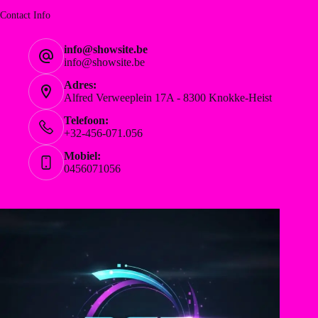
Contact Info
info@showsite.be
info@showsite.be
Adres:
Alfred Verweeplein 17A - 8300 Knokke-Heist
Telefoon:
+32-456-071.056
Mobiel:
0456071056