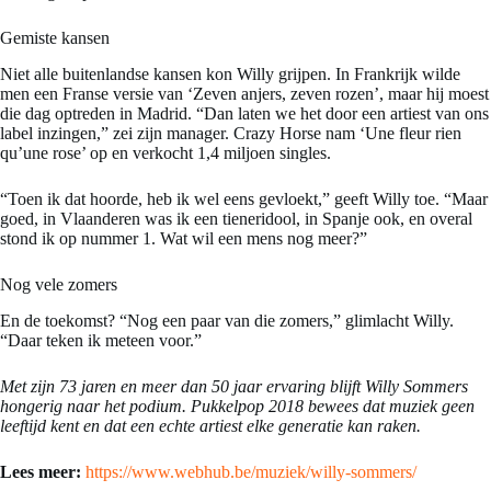
Gemiste kansen
Niet alle buitenlandse kansen kon Willy grijpen. In Frankrijk wilde
men een Franse versie van ‘Zeven anjers, zeven rozen’, maar hij moest
die dag optreden in Madrid. “Dan laten we het door een artiest van ons
label inzingen,” zei zijn manager. Crazy Horse nam ‘Une fleur rien
qu’une rose’ op en verkocht 1,4 miljoen singles.
“Toen ik dat hoorde, heb ik wel eens gevloekt,” geeft Willy toe. “Maar
goed, in Vlaanderen was ik een tieneridool, in Spanje ook, en overal
stond ik op nummer 1. Wat wil een mens nog meer?”
Nog vele zomers
En de toekomst? “Nog een paar van die zomers,” glimlacht Willy.
“Daar teken ik meteen voor.”
Met zijn 73 jaren en meer dan 50 jaar ervaring blijft Willy Sommers
hongerig naar het podium. Pukkelpop 2018 bewees dat muziek geen
leeftijd kent en dat een echte artiest elke generatie kan raken.
Lees meer:
https://www.webhub.be/muziek/willy-sommers/