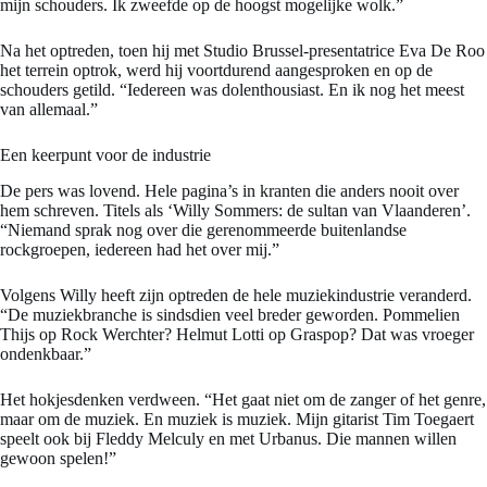
mijn schouders. Ik zweefde op de hoogst mogelijke wolk.”
Na het optreden, toen hij met Studio Brussel-presentatrice Eva De Roo
het terrein optrok, werd hij voortdurend aangesproken en op de
schouders getild. “Iedereen was dolenthousiast. En ik nog het meest
van allemaal.”
Een keerpunt voor de industrie
De pers was lovend. Hele pagina’s in kranten die anders nooit over
hem schreven. Titels als ‘Willy Sommers: de sultan van Vlaanderen’.
“Niemand sprak nog over die gerenommeerde buitenlandse
rockgroepen, iedereen had het over mij.”
Volgens Willy heeft zijn optreden de hele muziekindustrie veranderd.
“De muziekbranche is sindsdien veel breder geworden. Pommelien
Thijs op Rock Werchter? Helmut Lotti op Graspop? Dat was vroeger
ondenkbaar.”
Het hokjesdenken verdween. “Het gaat niet om de zanger of het genre,
maar om de muziek. En muziek is muziek. Mijn gitarist Tim Toegaert
speelt ook bij Fleddy Melculy en met Urbanus. Die mannen willen
gewoon spelen!”