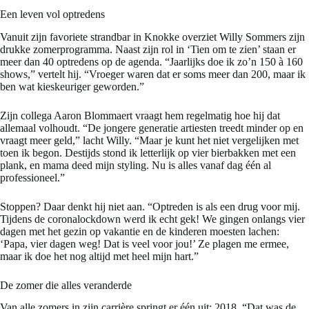
Een leven vol optredens
Vanuit zijn favoriete strandbar in Knokke overziet Willy Sommers zijn
drukke zomerprogramma. Naast zijn rol in ‘Tien om te zien’ staan er
meer dan 40 optredens op de agenda. “Jaarlijks doe ik zo’n 150 à 160
shows,” vertelt hij. “Vroeger waren dat er soms meer dan 200, maar ik
ben wat kieskeuriger geworden.”
Zijn collega Aaron Blommaert vraagt hem regelmatig hoe hij dat
allemaal volhoudt. “De jongere generatie artiesten treedt minder op en
vraagt meer geld,” lacht Willy. “Maar je kunt het niet vergelijken met
toen ik begon. Destijds stond ik letterlijk op vier bierbakken met een
plank, en mama deed mijn styling. Nu is alles vanaf dag één al
professioneel.”
Stoppen? Daar denkt hij niet aan. “Optreden is als een drug voor mij.
Tijdens de coronalockdown werd ik echt gek! We gingen onlangs vier
dagen met het gezin op vakantie en de kinderen moesten lachen:
‘Papa, vier dagen weg! Dat is veel voor jou!’ Ze plagen me ermee,
maar ik doe het nog altijd met heel mijn hart.”
De zomer die alles veranderde
Van alle zomers in zijn carrière springt er één uit: 2018. “Dat was de