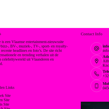
s
Contact Info
 is een Vlaamse entertainment-nieuwssite
bizz-, BV-, muziek-, TV-, sport- en royalty-
inf
, recente headlines en foto’s. De site richt
inf
ensationele en trending verhalen uit de
Adr
n celebritywereld uit Vlaanderen en
Alf
d.
Kno
Tel
+32
Mob
len Links
045
ek Site
en Site
is Site
ch Site