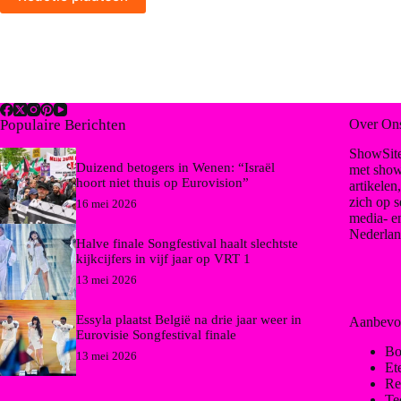
Populaire Berichten
Over On
ShowSite
Duizend betogers in Wenen: “Israël
met show
hoort niet thuis op Eurovision”
artikelen
zich op s
16 mei 2026
media- e
Nederlan
Halve finale Songfestival haalt slechtste
kijkcijfers in vijf jaar op VRT 1
13 mei 2026
Essyla plaatst België na drie jaar weer in
Aanbevo
Eurovisie Songfestival finale
Bo
13 mei 2026
Et
Re
Te