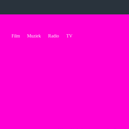
Ga
naar
de
inhoud
Film
Muziek
Radio
TV