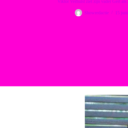
Viktor Verhulst ziet zijn vader Gert als 
Showredactie
15 jun