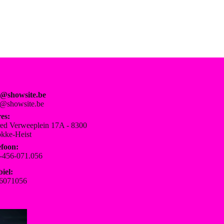
o@showsite.be
o@showsite.be
es:
red Verweeplein 17A - 8300
kke-Heist
efoon:
-456-071.056
iel:
6071056