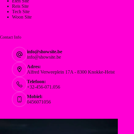
Eten Site
Reis Site
Tech Site
Woon Site
Contact Info
info@showsite.be
info@showsite.be
Adres:
Alfred Verweeplein 17A - 8300 Knokke-Heist
Telefoon:
+32-456-071.056
Mobiel:
0456071056