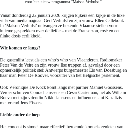
voor hun nieuw programma “Maison Verhulst “.
Vanaf donderdag 22 januari 2026 krijgen kijkers een kijkje in de luxe
villa van mediamagnaat Gert Verhulst en zijn vrouw Ellen Callebout.
In ‘Maison Verhulst’ ontvangen ze bekende Vlaamse stellen voor
intieme gesprekken over de liefde – met de Franse zon, rosé en een
flinke dosis eerlijkheid.
Wie komen er langs?
De gastenlijst leest als een who’s who van Vlaanderen. Radiomaker
Peter Van de Veire en zijn vrouw Ilse trappen af, gevolgd door een
opmerkelijk politiek stel: Antwerps burgemeester Els van Doesburg en
haar man Peter De Roover, voorzitter van het Belgische parlement.
Ook Véronique De Kock komt langs met partner Manuel Goossens.
Verder schuiven Conrad Janssens en Cesar Casier aan, net als William
Boeva met zijn vriendin Nikki Janssens en influencer Jani Kazaltzis
met vriend Jens Fissers.
Liefde onder de loep
Het concept is simpel maar effectief: beroemde koppels genieten van