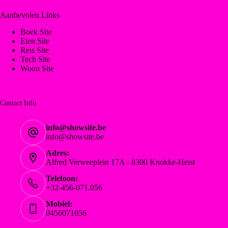
Aanbevolen Links
Boek Site
Eten Site
Reis Site
Tech Site
Woon Site
Contact Info
info@showsite.be
info@showsite.be
Adres:
Alfred Verweeplein 17A - 8300 Knokke-Heist
Telefoon:
+32-456-071.056
Mobiel:
0456071056