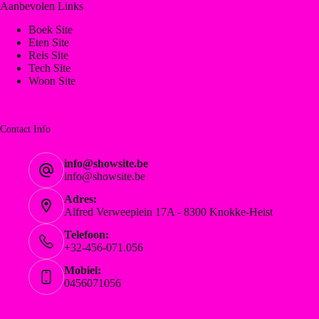
Aanbevolen Links
Boek Site
Eten Site
Reis Site
Tech Site
Woon Site
Contact Info
info@showsite.be
info@showsite.be
Adres:
Alfred Verweeplein 17A - 8300 Knokke-Heist
Telefoon:
+32-456-071.056
Mobiel:
0456071056