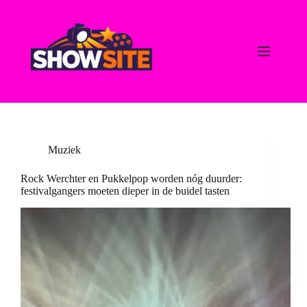
Ga
naar
de
inhoud
Muziek
Rock Werchter en Pukkelpop worden nóg duurder:
festivalgangers moeten dieper in de buidel tasten