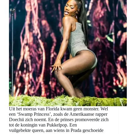
Uit het moeras van Florida kwam geen monster. Wel
een ‘Swamp Princess’, zoals de Amerikaanse rapper
Doechii zich noemt. En de prinses promoveerde zich
tot de koningin van Pukkelpop. Een
vuilgebekte queen, aan wiens in Prada geschoeide