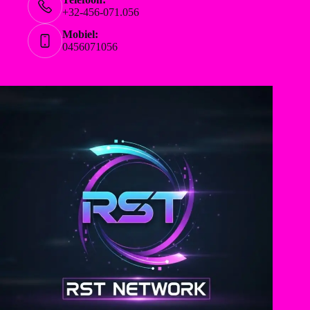
+32-456-071.056
Mobiel:
0456071056