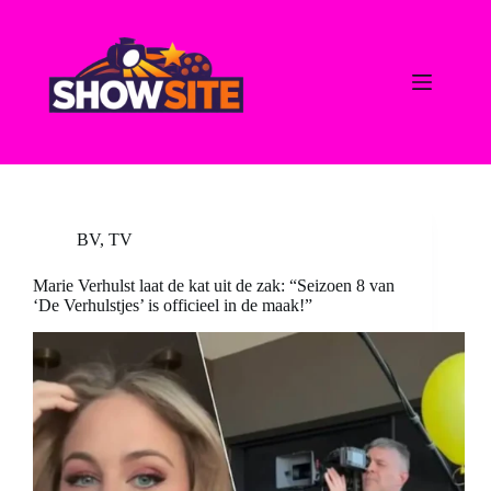
Ga
naar
de
inhoud
BV
,
TV
Marie Verhulst laat de kat uit de zak: “Seizoen 8 van
‘De Verhulstjes’ is officieel in de maak!”