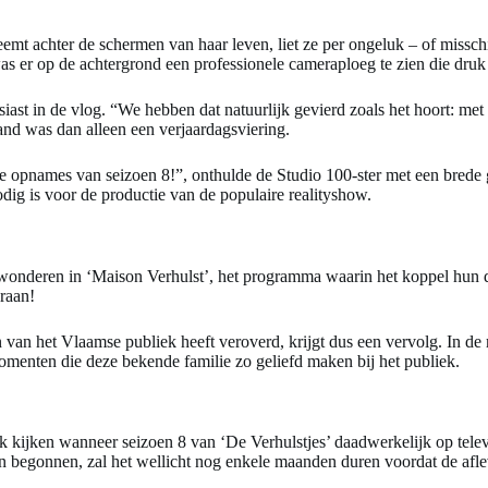
emt achter de schermen van haar leven, liet ze per ongeluk – of misschi
as er op de achtergrond een professionele cameraploeg te zien die druk
st in de vlog. “We hebben dat natuurlijk gevierd zoals het hoort: met k
hand was dan alleen een verjaardagsviering.
e opnames van seizoen 8!”, onthulde de Studio 100-ster met een brede 
dig is voor de productie van de populaire realityshow.
ewonderen in ‘Maison Verhulst’, het programma waarin het koppel hun dr
eraan!
an het Vlaamse publiek heeft veroverd, krijgt dus een vervolg. In de re
omenten die deze bekende familie zo geliefd maken bij het publiek.
 kijken wanneer seizoen 8 van ‘De Verhulstjes’ daadwerkelijk op televis
 begonnen, zal het wellicht nog enkele maanden duren voordat de aflev