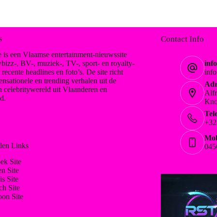
s
Contact Info
 is een Vlaamse entertainment-nieuwssite
bizz-, BV-, muziek-, TV-, sport- en royalty-
inf
, recente headlines en foto’s. De site richt
inf
ensationele en trending verhalen uit de
Adr
n celebritywereld uit Vlaanderen en
Alf
d.
Kno
Tel
+32
Mob
len Links
045
ek Site
en Site
is Site
ch Site
on Site