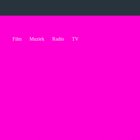
Ga
naar
de
inhoud
Film
Muziek
Radio
TV