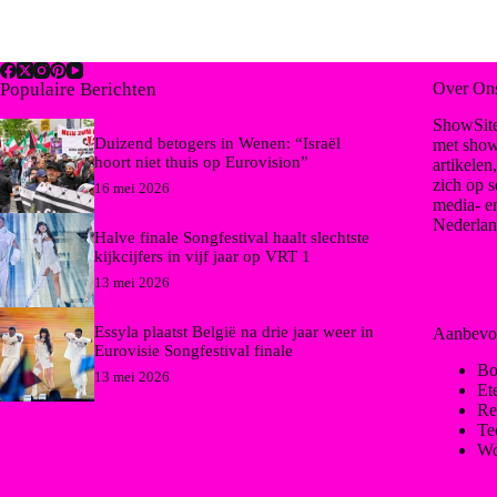
Populaire Berichten
Over On
ShowSite
Duizend betogers in Wenen: “Israël
met show
hoort niet thuis op Eurovision”
artikelen
zich op s
16 mei 2026
media- e
Nederlan
Halve finale Songfestival haalt slechtste
kijkcijfers in vijf jaar op VRT 1
13 mei 2026
Essyla plaatst België na drie jaar weer in
Aanbevo
Eurovisie Songfestival finale
Bo
13 mei 2026
Et
Re
Te
Wo