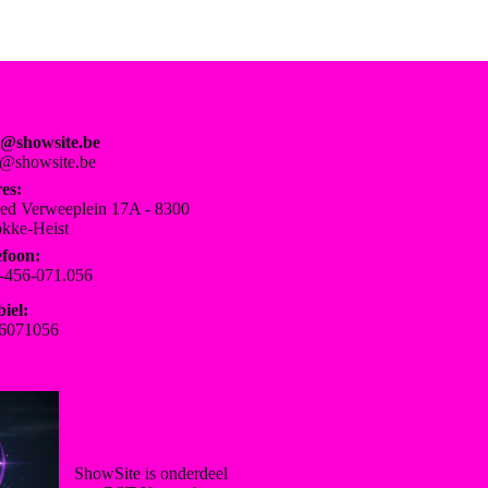
o@showsite.be
o@showsite.be
es:
red Verweeplein 17A - 8300
kke-Heist
efoon:
-456-071.056
iel:
6071056
ShowSite is onderdeel