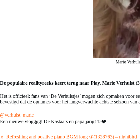
Marie Verhuls
De populaire realityreeks keert terug naar Play. Marie Verhulst (
Het is officieel: fans van ‘De Verhulstjes’ mogen zich opmaken voor e
bevestigd dat de opnames voor het langverwachte achtste seizoen van de
@verhulst_marie
Een nieuwe vlogggg! De Kastaars en papa jarig! ✨❤️
♬ Refreshing and positive piano BGM long ①(1328763) – nightbird