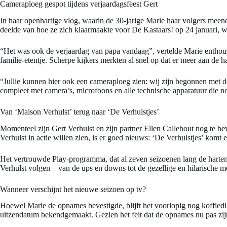
Cameraploeg gespot tijdens verjaardagsfeest Gert
In haar openhartige vlog, waarin de 30-jarige Marie haar volgers meene
deelde van hoe ze zich klaarmaakte voor De Kastaars! op 24 januari, w
“Het was ook de verjaardag van papa vandaag”, vertelde Marie enthousia
familie-etentje. Scherpe kijkers merkten al snel op dat er meer aan de 
“Jullie kunnen hier ook een cameraploeg zien: wij zijn begonnen met d
compleet met camera’s, microfoons en alle technische apparatuur die no
Van ‘Maison Verhulst’ terug naar ‘De Verhulstjes’
Momenteel zijn Gert Verhulst en zijn partner Ellen Callebout nog te b
Verhulst in actie willen zien, is er goed nieuws: ‘De Verhulstjes’ komt 
Het vertrouwde Play-programma, dat al zeven seizoenen lang de harten v
Verhulst volgen – van de ups en downs tot de gezellige en hilarische m
Wanneer verschijnt het nieuwe seizoen op tv?
Hoewel Marie de opnames bevestigde, blijft het voorlopig nog koffiedik
uitzendatum bekendgemaakt. Gezien het feit dat de opnames nu pas zijn