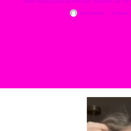
Marie Verhulst laat de kat uit de zak: “Seizoen 8 van ‘De V
Showredactie
26 januari