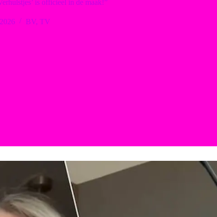
erhulstjes’ is officieel in de maak!”
 2026
BV
,
TV