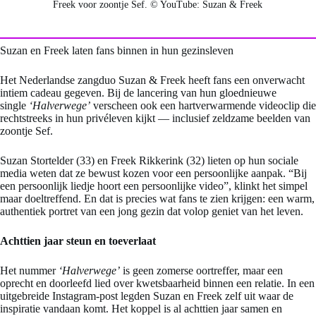
Freek voor zoontje Sef. © YouTube: Suzan & Freek
Suzan en Freek laten fans binnen in hun gezinsleven
Het Nederlandse zangduo Suzan & Freek heeft fans een onverwacht
intiem cadeau gegeven. Bij de lancering van hun gloednieuwe
single
‘Halverwege’
verscheen ook een hartverwarmende videoclip die
rechtstreeks in hun privéleven kijkt — inclusief zeldzame beelden van
zoontje Sef.
Suzan Stortelder (33) en Freek Rikkerink (32) lieten op hun sociale
media weten dat ze bewust kozen voor een persoonlijke aanpak. “Bij
een persoonlijk liedje hoort een persoonlijke video”, klinkt het simpel
maar doeltreffend. En dat is precies wat fans te zien krijgen: een warm,
authentiek portret van een jong gezin dat volop geniet van het leven.
Achttien jaar steun en toeverlaat
Het nummer
‘Halverwege’
is geen zomerse oortreffer, maar een
oprecht en doorleefd lied over kwetsbaarheid binnen een relatie. In een
uitgebreide Instagram-post legden Suzan en Freek zelf uit waar de
inspiratie vandaan komt. Het koppel is al achttien jaar samen en