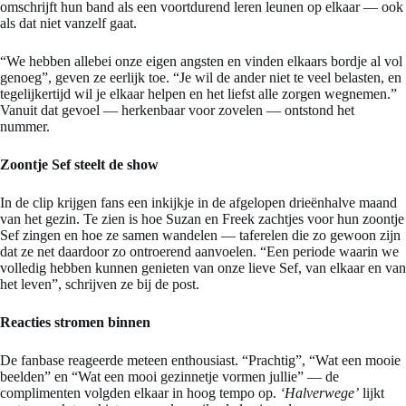
omschrijft hun band als een voortdurend leren leunen op elkaar — ook
als dat niet vanzelf gaat.
“We hebben allebei onze eigen angsten en vinden elkaars bordje al vol
genoeg”, geven ze eerlijk toe. “Je wil de ander niet te veel belasten, en
tegelijkertijd wil je elkaar helpen en het liefst alle zorgen wegnemen.”
Vanuit dat gevoel — herkenbaar voor zovelen — ontstond het
nummer.
Zoontje Sef steelt de show
In de clip krijgen fans een inkijkje in de afgelopen drieënhalve maand
van het gezin. Te zien is hoe Suzan en Freek zachtjes voor hun zoontje
Sef zingen en hoe ze samen wandelen — taferelen die zo gewoon zijn
dat ze net daardoor zo ontroerend aanvoelen. “Een periode waarin we
volledig hebben kunnen genieten van onze lieve Sef, van elkaar en van
het leven”, schrijven ze bij de post.
Reacties stromen binnen
De fanbase reageerde meteen enthousiast. “Prachtig”, “Wat een mooie
beelden” en “Wat een mooi gezinnetje vormen jullie” — de
complimenten volgden elkaar in hoog tempo op.
‘Halverwege’
lijkt