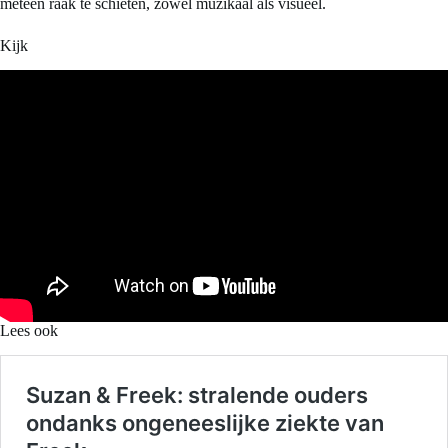
meteen raak te schieten, zowel muzikaal als visueel.
Kijk
Lees ook