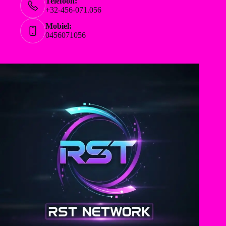
Telefoon:
+32-456-071.056
Mobiel:
0456071056