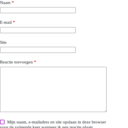
Naam
*
E-mail
*
Site
Reactie toevoegen
*
Mijn naam, e-mailadres en site opslaan in deze browser
voor de volgende keer wanneer ik een reactie plaats.