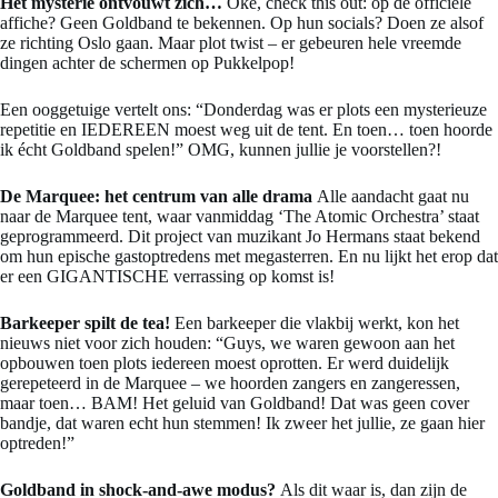
Het mysterie ontvouwt zich…
Oké, check this out: op de officiële
affiche? Geen Goldband te bekennen. Op hun socials? Doen ze alsof
ze richting Oslo gaan. Maar plot twist – er gebeuren hele vreemde
dingen achter de schermen op Pukkelpop!
Een ooggetuige vertelt ons: “Donderdag was er plots een mysterieuze
repetitie en IEDEREEN moest weg uit de tent. En toen… toen hoorde
ik écht Goldband spelen!” OMG, kunnen jullie je voorstellen?!
De Marquee: het centrum van alle drama
Alle aandacht gaat nu
naar de Marquee tent, waar vanmiddag ‘The Atomic Orchestra’ staat
geprogrammeerd. Dit project van muzikant Jo Hermans staat bekend
om hun epische gastoptredens met megasterren. En nu lijkt het erop dat
er een GIGANTISCHE verrassing op komst is!
Barkeeper spilt de tea!
Een barkeeper die vlakbij werkt, kon het
nieuws niet voor zich houden: “Guys, we waren gewoon aan het
opbouwen toen plots iedereen moest oprotten. Er werd duidelijk
gerepeteerd in de Marquee – we hoorden zangers en zangeressen,
maar toen… BAM! Het geluid van Goldband! Dat was geen cover
bandje, dat waren echt hun stemmen! Ik zweer het jullie, ze gaan hier
optreden!”
Goldband in shock-and-awe modus?
Als dit waar is, dan zijn de