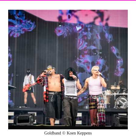
Goldband © Koen Keppens