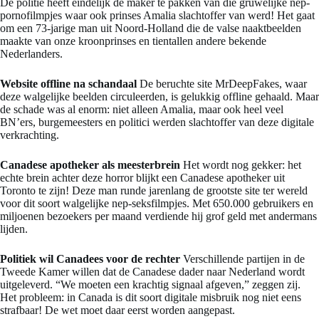
De politie heeft eindelijk de maker te pakken van die gruwelijke nep-
pornofilmpjes waar ook prinses Amalia slachtoffer van werd! Het gaat
om een 73-jarige man uit Noord-Holland die de valse naaktbeelden
maakte van onze kroonprinses en tientallen andere bekende
Nederlanders.
Website offline na schandaal
De beruchte site MrDeepFakes, waar
deze walgelijke beelden circuleerden, is gelukkig offline gehaald. Maar
de schade was al enorm: niet alleen Amalia, maar ook heel veel
BN’ers, burgemeesters en politici werden slachtoffer van deze digitale
verkrachting.
Canadese apotheker als meesterbrein
Het wordt nog gekker: het
echte brein achter deze horror blijkt een Canadese apotheker uit
Toronto te zijn! Deze man runde jarenlang de grootste site ter wereld
voor dit soort walgelijke nep-seksfilmpjes. Met 650.000 gebruikers en
miljoenen bezoekers per maand verdiende hij grof geld met andermans
lijden.
Politiek wil Canadees voor de rechter
Verschillende partijen in de
Tweede Kamer willen dat de Canadese dader naar Nederland wordt
uitgeleverd. “We moeten een krachtig signaal afgeven,” zeggen zij.
Het probleem: in Canada is dit soort digitale misbruik nog niet eens
strafbaar! De wet moet daar eerst worden aangepast.