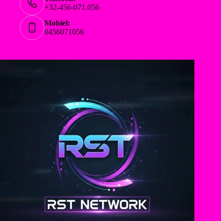
+32-456-071.056
Mobiel:
0456071056