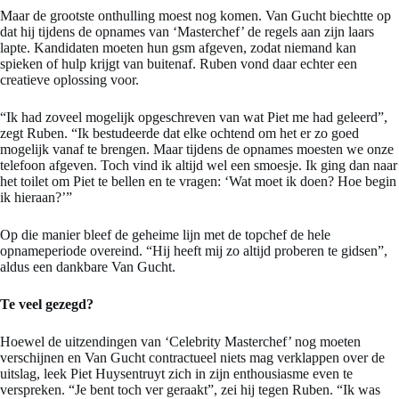
Maar de grootste onthulling moest nog komen. Van Gucht biechtte op
dat hij tijdens de opnames van ‘Masterchef’ de regels aan zijn laars
lapte. Kandidaten moeten hun gsm afgeven, zodat niemand kan
spieken of hulp krijgt van buitenaf. Ruben vond daar echter een
creatieve oplossing voor.
“Ik had zoveel mogelijk opgeschreven van wat Piet me had geleerd”,
zegt Ruben. “Ik bestudeerde dat elke ochtend om het er zo goed
mogelijk vanaf te brengen. Maar tijdens de opnames moesten we onze
telefoon afgeven. Toch vind ik altijd wel een smoesje. Ik ging dan naar
het toilet om Piet te bellen en te vragen: ‘Wat moet ik doen? Hoe begin
ik hieraan?’”
Op die manier bleef de geheime lijn met de topchef de hele
opnameperiode overeind. “Hij heeft mij zo altijd proberen te gidsen”,
aldus een dankbare Van Gucht.
Te veel gezegd?
Hoewel de uitzendingen van ‘Celebrity Masterchef’ nog moeten
verschijnen en Van Gucht contractueel niets mag verklappen over de
uitslag, leek Piet Huysentruyt zich in zijn enthousiasme even te
verspreken. “Je bent toch ver geraakt”, zei hij tegen Ruben. “Ik was