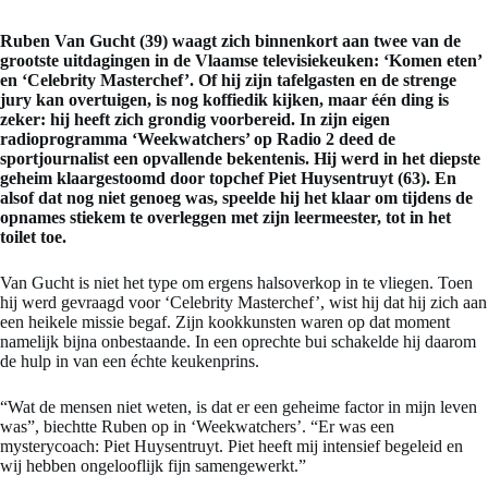
Ruben Van Gucht (39) waagt zich binnenkort aan twee van de
grootste uitdagingen in de Vlaamse televisiekeuken: ‘Komen eten’
en ‘Celebrity Masterchef’. Of hij zijn tafelgasten en de strenge
jury kan overtuigen, is nog koffiedik kijken, maar één ding is
zeker: hij heeft zich grondig voorbereid. In zijn eigen
radioprogramma ‘Weekwatchers’ op Radio 2 deed de
sportjournalist een opvallende bekentenis. Hij werd in het diepste
geheim klaargestoomd door topchef Piet Huysentruyt (63). En
alsof dat nog niet genoeg was, speelde hij het klaar om tijdens de
opnames stiekem te overleggen met zijn leermeester, tot in het
toilet toe.
Van Gucht is niet het type om ergens halsoverkop in te vliegen. Toen
hij werd gevraagd voor ‘Celebrity Masterchef’, wist hij dat hij zich aan
een heikele missie begaf. Zijn kookkunsten waren op dat moment
namelijk bijna onbestaande. In een oprechte bui schakelde hij daarom
de hulp in van een échte keukenprins.
“Wat de mensen niet weten, is dat er een geheime factor in mijn leven
was”, biechtte Ruben op in ‘Weekwatchers’. “Er was een
mysterycoach: Piet Huysentruyt. Piet heeft mij intensief begeleid en
wij hebben ongelooflijk fijn samengewerkt.”