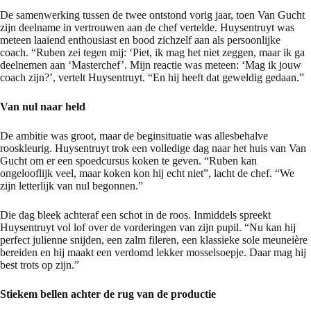
De samenwerking tussen de twee ontstond vorig jaar, toen Van Gucht
zijn deelname in vertrouwen aan de chef vertelde. Huysentruyt was
meteen laaiend enthousiast en bood zichzelf aan als persoonlijke
coach. “Ruben zei tegen mij: ‘Piet, ik mag het niet zeggen, maar ik ga
deelnemen aan ‘Masterchef’. Mijn reactie was meteen: ‘Mag ik jouw
coach zijn?’, vertelt Huysentruyt. “En hij heeft dat geweldig gedaan.”
Van nul naar held
De ambitie was groot, maar de beginsituatie was allesbehalve
rooskleurig. Huysentruyt trok een volledige dag naar het huis van Van
Gucht om er een spoedcursus koken te geven. “Ruben kan
ongelooflijk veel, maar koken kon hij echt niet”, lacht de chef. “We
zijn letterlijk van nul begonnen.”
Die dag bleek achteraf een schot in de roos. Inmiddels spreekt
Huysentruyt vol lof over de vorderingen van zijn pupil. “Nu kan hij
perfect julienne snijden, een zalm fileren, een klassieke sole meuneière
bereiden en hij maakt een verdomd lekker mosselsoepje. Daar mag hij
best trots op zijn.”
Stiekem bellen achter de rug van de productie