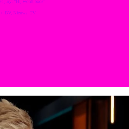
-jury: “Hij wordt boos”
BV
,
Nieuws
,
TV