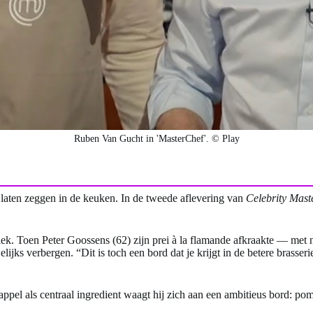
Ruben Van Gucht in 'MasterChef'. © Play
e laten zeggen in de keuken. In de tweede aflevering van
Celebrity Mas
ritiek. Toen Peter Goossens (62) zijn prei à la flamande afkraakte — me
s verbergen. “Dit is toch een bord dat je krijgt in de betere brasserie?
ppel als centraal ingredient waagt hij zich aan een ambitieus bord: po