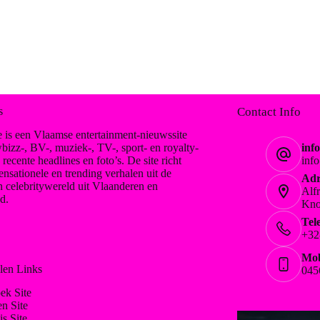
s
Contact Info
 is een Vlaamse entertainment-nieuwssite
bizz-, BV-, muziek-, TV-, sport- en royalty-
inf
, recente headlines en foto’s. De site richt
inf
ensationele en trending verhalen uit de
Adr
n celebritywereld uit Vlaanderen en
Alf
d.
Kno
Tel
+32
Mob
len Links
045
ek Site
en Site
is Site