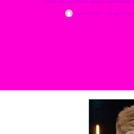
Ruben Van Gucht botst opnieuw met MasterChef
Showredactie
15 april 2026