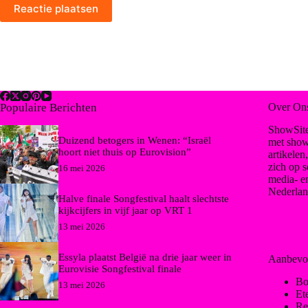
Reactie plaatsen
Populaire Berichten
Over On
ShowSite
Duizend betogers in Wenen: “Israël
met show
hoort niet thuis op Eurovision”
artikelen
zich op s
16 mei 2026
media- e
Nederlan
Halve finale Songfestival haalt slechtste
kijkcijfers in vijf jaar op VRT 1
13 mei 2026
Essyla plaatst België na drie jaar weer in
Aanbevo
Eurovisie Songfestival finale
Bo
13 mei 2026
Et
Re