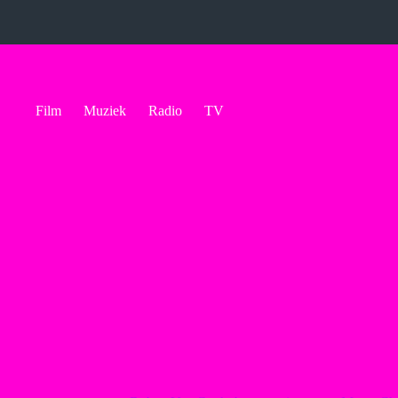
Ga
naar
de
inhoud
Film
Muziek
Radio
TV