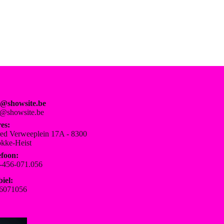
o@showsite.be
o@showsite.be
es:
red Verweeplein 17A - 8300
kke-Heist
efoon:
-456-071.056
iel:
6071056