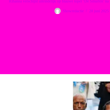
Rihanna verschijnt uiteindelijk op blauwe loper ‘De Smurfen’ na 
Showredactie
28 juni 2025