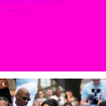
lange vertraging: “Geweldig om er te zijn”
Celebrities
,
Film