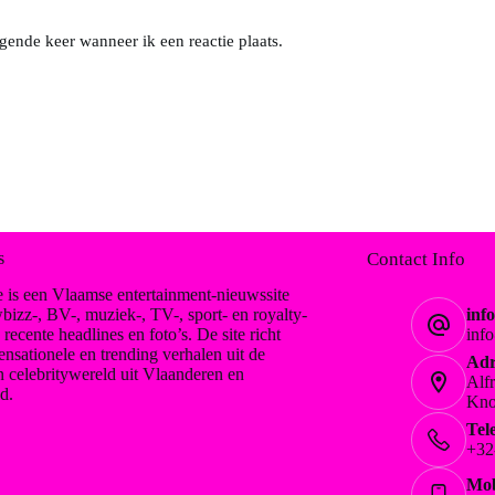
gende keer wanneer ik een reactie plaats.
s
Contact Info
 is een Vlaamse entertainment-nieuwssite
bizz-, BV-, muziek-, TV-, sport- en royalty-
inf
, recente headlines en foto’s. De site richt
inf
ensationele en trending verhalen uit de
Adr
n celebritywereld uit Vlaanderen en
Alf
d.
Kno
Tel
+32
Mob