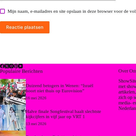
Mijn naam, e-mailadres en site opslaan in deze browser voor de vol
Reactie plaatsen
Populaire Berichten
Over On
ShowSite
Duizend betogers in Wenen: “Israël
met show
hoort niet thuis op Eurovision”
artikelen
zich op s
16 mei 2026
media- e
Nederlan
Halve finale Songfestival haalt slechtste
kijkcijfers in vijf jaar op VRT 1
13 mei 2026