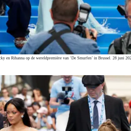
y en Rihanna op de wereldpremière van ‘De Smurfen’ in Brussel. 28 juni 2