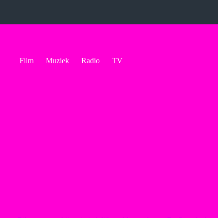
Ga
naar
de
inhoud
Film
Muziek
Radio
TV