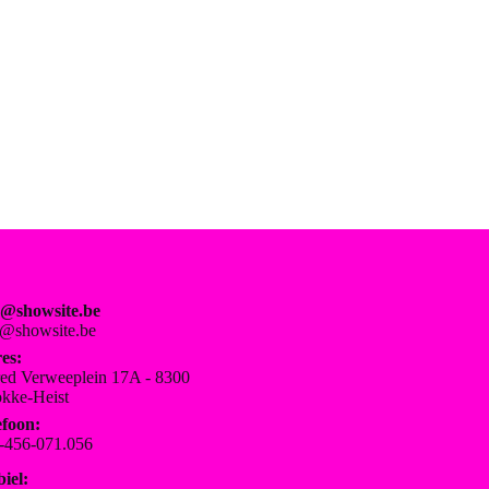
o@showsite.be
o@showsite.be
es:
red Verweeplein 17A - 8300
kke-Heist
efoon:
-456-071.056
iel: