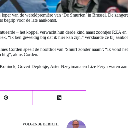
loper van de wereldpremière van ‘De Smurfen’ in Brussel. De zangeres
 begrip voor de late aankomst.
ntueerde – het koppel verwacht hun derde kind naast zoontjes RZA en R
ek. “Ik ben geweldig blij dat ik hier kan zijn,” verklaarde ze bij aanko
mes Corden speelt de hoofdrol van ‘Smurf zonder naam’: “Ik vond het e
chtig”, aldus Corden.
oninck, Govert Deploige, Aster Nzeyimana en Lize Feryn waren aan
VOLGENDE
BERICHT