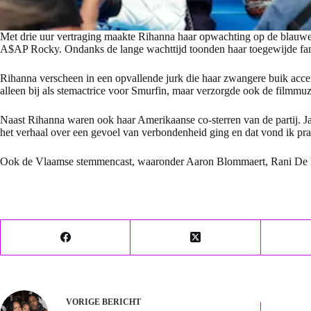
Met drie uur vertraging maakte Rihanna haar opwachting op de blauwe 
A$AP Rocky. Ondanks de lange wachttijd toonden haar toegewijde fans
Rihanna verscheen in een opvallende jurk die haar zwangere buik acce
alleen bij als stemactrice voor Smurfin, maar verzorgde ook de filmmuzi
Naast Rihanna waren ook haar Amerikaanse co-sterren van de partij. Ja
het verhaal over een gevoel van verbondenheid ging en dat vond ik pra
Ook de Vlaamse stemmencast, waaronder Aaron Blommaert, Rani De K
VORIGE
BERICHT