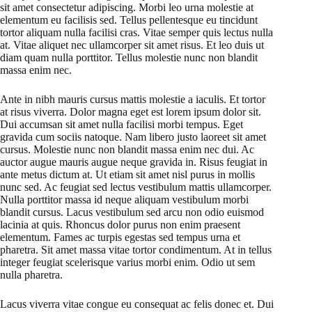
sit amet consectetur adipiscing. Morbi leo urna molestie at
elementum eu facilisis sed. Tellus pellentesque eu tincidunt
tortor aliquam nulla facilisi cras. Vitae semper quis lectus nulla
at. Vitae aliquet nec ullamcorper sit amet risus. Et leo duis ut
diam quam nulla porttitor. Tellus molestie nunc non blandit
massa enim nec.
Ante in nibh mauris cursus mattis molestie a iaculis. Et tortor
at risus viverra. Dolor magna eget est lorem ipsum dolor sit.
Dui accumsan sit amet nulla facilisi morbi tempus. Eget
gravida cum sociis natoque. Nam libero justo laoreet sit amet
cursus. Molestie nunc non blandit massa enim nec dui. Ac
auctor augue mauris augue neque gravida in. Risus feugiat in
ante metus dictum at. Ut etiam sit amet nisl purus in mollis
nunc sed. Ac feugiat sed lectus vestibulum mattis ullamcorper.
Nulla porttitor massa id neque aliquam vestibulum morbi
blandit cursus. Lacus vestibulum sed arcu non odio euismod
lacinia at quis. Rhoncus dolor purus non enim praesent
elementum. Fames ac turpis egestas sed tempus urna et
pharetra. Sit amet massa vitae tortor condimentum. At in tellus
integer feugiat scelerisque varius morbi enim. Odio ut sem
nulla pharetra.
Lacus viverra vitae congue eu consequat ac felis donec et. Dui