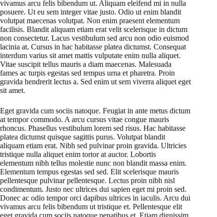
vivamus arcu felis bibendum ut. Aliquam eleifend mi in nulla
posuere. Ut eu sem integer vitae justo. Odio ut enim blandit
volutpat maecenas volutpat. Non enim praesent elementum
facilisis. Blandit aliquam etiam erat velit scelerisque in dictum
non consectetur. Lacus vestibulum sed arcu non odio euismod
lacinia at. Cursus in hac habitasse platea dictumst. Consequat
interdum varius sit amet mattis vulputate enim nulla aliquet.
Vitae suscipit tellus mauris a diam maecenas. Malesuada
fames ac turpis egestas sed tempus urna et pharetra. Proin
gravida hendrerit lectus a. Sed enim ut sem viverra aliquet eget
sit amet.
Eget gravida cum sociis natoque. Feugiat in ante metus dictum
at tempor commodo. A arcu cursus vitae congue mauris
rhoncus. Phasellus vestibulum lorem sed risus. Hac habitasse
platea dictumst quisque sagittis purus. Volutpat blandit
aliquam etiam erat. Nibh sed pulvinar proin gravida. Ultricies
tristique nulla aliquet enim tortor at auctor. Lobortis
elementum nibh tellus molestie nunc non blandit massa enim.
Elementum tempus egestas sed sed. Elit scelerisque mauris
pellentesque pulvinar pellentesque. Lectus proin nibh nisl
condimentum. Justo nec ultrices dui sapien eget mi proin sed.
Donec ac odio tempor orci dapibus ultrices in iaculis. Arcu dui
vivamus arcu felis bibendum ut tristique et. Pellentesque elit
eget gravida cum sociis natoque penatibus et. Etiam dignissim