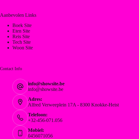
Aanbevolen Links
Boek Site
Eten Site
Reis Site
Tech Site
Woon Site
Contact Info
info@showsite.be
info@showsite.be
Adres:
Alfred Verweeplein 17A - 8300 Knokke-Heist
Telefoon:
+32-456-071.056
Mobiel:
0456071056