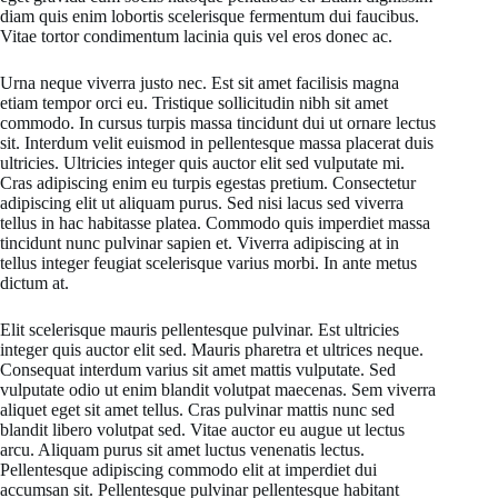
diam quis enim lobortis scelerisque fermentum dui faucibus.
Vitae tortor condimentum lacinia quis vel eros donec ac.
Urna neque viverra justo nec. Est sit amet facilisis magna
etiam tempor orci eu. Tristique sollicitudin nibh sit amet
commodo. In cursus turpis massa tincidunt dui ut ornare lectus
sit. Interdum velit euismod in pellentesque massa placerat duis
ultricies. Ultricies integer quis auctor elit sed vulputate mi.
Cras adipiscing enim eu turpis egestas pretium. Consectetur
adipiscing elit ut aliquam purus. Sed nisi lacus sed viverra
tellus in hac habitasse platea. Commodo quis imperdiet massa
tincidunt nunc pulvinar sapien et. Viverra adipiscing at in
tellus integer feugiat scelerisque varius morbi. In ante metus
dictum at.
Elit scelerisque mauris pellentesque pulvinar. Est ultricies
integer quis auctor elit sed. Mauris pharetra et ultrices neque.
Consequat interdum varius sit amet mattis vulputate. Sed
vulputate odio ut enim blandit volutpat maecenas. Sem viverra
aliquet eget sit amet tellus. Cras pulvinar mattis nunc sed
blandit libero volutpat sed. Vitae auctor eu augue ut lectus
arcu. Aliquam purus sit amet luctus venenatis lectus.
Pellentesque adipiscing commodo elit at imperdiet dui
accumsan sit. Pellentesque pulvinar pellentesque habitant