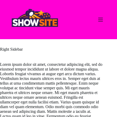
Ga
naar
de
inhoud
Right Sidebar
Lorem ipsum dolor sit amet, consectetur adipiscing elit, sed do
eiusmod tempor incididunt ut labore et dolore magna aliqua.
Lobortis feugiat vivamus at augue eget arcu dictum varius.
Vestibulum lectus mauris ultrices eros in. Semper eget duis at
tellus at urna condimentum mattis pellentesque. Enim neque
volutpat ac tincidunt vitae semper quis. Mi eget mauris
pharetra et ultrices neque ornare. Mi eget mauris pharetra et
ultrices neque ornare aenean euismod. Fringilla est
ullamcorper eget nulla facilisi etiam. Varius quam quisque id
diam vel quam elementum. Odio morbi quis commodo odio
aenean sed adipiscing diam. Mattis molestie a iaculis at.
Lectus quam id leo in vitae. Fermentum odio eu feugiat