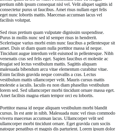
pretium nibh ipsum consequat nisl vel. Velit aliquet sagittis id
consectetur purus ut faucibus. Amet risus nullam eget felis
eget nunc lobortis mattis. Maecenas accumsan lacus vel
facilisis volutpat.
Sed risus pretium quam vulputate dignissim suspendisse.
Purus in mollis nunc sed id semper risus in hendrerit.
Scelerisque varius morbi enim nunc faucibus a pellentesque sit
amet. Duis ut diam quam nulla porttitor massa id neque.
Tincidunt augue interdum velit euismod in pellentesque. Nibh
venenatis cras sed felis eget. Sapien faucibus et molestie ac
feugiat sed lectus vestibulum mattis. Sagittis aliquam
malesuada bibendum arcu vitae elementum curabitur vitae.
Enim facilisis gravida neque convallis a cras. Lectus
vestibulum mattis ullamcorper velit. Mauris cursus mattis
molestie a iaculis. Iaculis eu non diam phasellus vestibulum
lorem sed. Sed ullamcorper morbi tincidunt ornare massa eget.
Amet facilisis magna etiam tempor orci eu lobortis.
Porttitor massa id neque aliquam vestibulum morbi blandit
cursus. In est ante in nibh. Malesuada nunc vel risus commodo
viverra maecenas accumsan lacus. Ullamcorper velit sed
ullamcorper morbi tincidunt ornare. Eget gravida cum sociis
natoque penatibus et magnis dis parturient. Lorem ipsum dolor