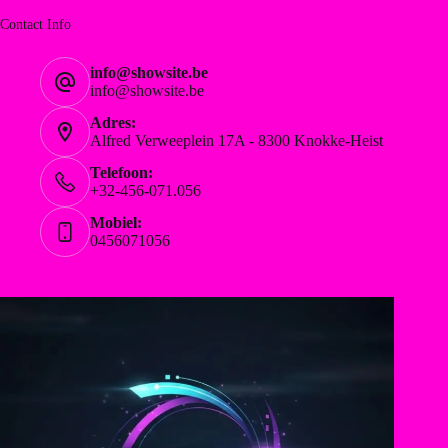
Contact Info
info@showsite.be
info@showsite.be
Adres:
Alfred Verweeplein 17A - 8300 Knokke-Heist
Telefoon:
+32-456-071.056
Mobiel:
0456071056