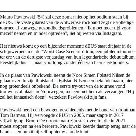
Mauro Pawlowski (54) zal deze zomer niet op het podium staan bij
dEUS. De vaste gitarist van de Antwerpse rockband zegt de volledige
tournee af vanwege gezondheidsproblemen. “Ik moet meer tijd voor
mezelf nemen en minder optreden”, liet hij weten via Instagram.
Het nieuws komt op een bijzonder moment: dEUS staat dit jaar in de
schijnwerpers met de ‘Worst Case Scenario’-tour, een jubileumtournee
ter ere van de dertigste verjaardag van hun legendarische debuutalbum.
Feestelijk dus — maar voorlopig zonder één van haar sterkhouders.
In de plaats van Pawlowski neemt de Noor Simen Følstad Nilsen de
gitaar over. In zijn thuisland is Følstad Nilsen een bekende naam, hier
nog grotendeels onbekend. De eerste try-out van de tournee vond
trouwens al plaats in Noorwegen, meteen met hem als vervanger. “Hij
zal het fantastisch doen”, verzekert Pawlowski zijn fans.
Pawlowski heeft een bewogen geschiedenis met de band van frontman
Tom Barman. Hij vervoegde dEUS in 2005, maar stapte in 2017
vrijwillig op. Bruno De Groote nam zijn stek over, tot die in 2021
moest stoppen na een beroerte. Pawlowski keerde daarop terug naar de
band — en nu zit hij zelf opnieuw aan de kant.