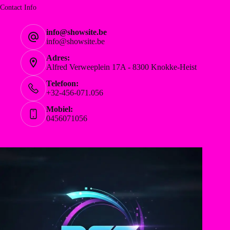
Contact Info
info@showsite.be
info@showsite.be
Adres:
Alfred Verweeplein 17A - 8300 Knokke-Heist
Telefoon:
+32-456-071.056
Mobiel:
0456071056