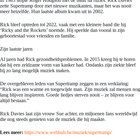
In 1983 stopte Roger Hodgson met de band na ruzies. Rick Davies
zette Supertramp door met nieuwe muzikanten, maar het was nooit
meer hetzelfde. Hun laatste album kwam uit in 2002.
Rick bleef optreden tot 2022, vaak met een kleinere band die hij
‘Ricky and the Rockets’ noemde. Hij speelde dan vooral in zijn
geboortestad voor vrienden en familie.
Zijn laatste jaren
Al jaren had Rick gezondheidsproblemen. In 2015 kreeg hij te horen
dat hij een zeldzame vorm van kanker had. Ondanks zijn ziekte bleef
hij zo lang mogelijk muziek maken.
De overgebleven leden van Supertramp zeggen in een verklaring:
“Rick was een warme en toegewijde man. Zijn muziek zal mensen nog
lang blijven inspireren. Goede liedjes sterven nooit – ze blijven voor
altijd bestaan.”
Rick Davies laat zijn vrouw Sue achter, en miljoenen fans wereldwijd
die nog steeds genieten van de muziek die hij maakte.
Lees meer:
https://www.webhub.be/muziek/supertramp/