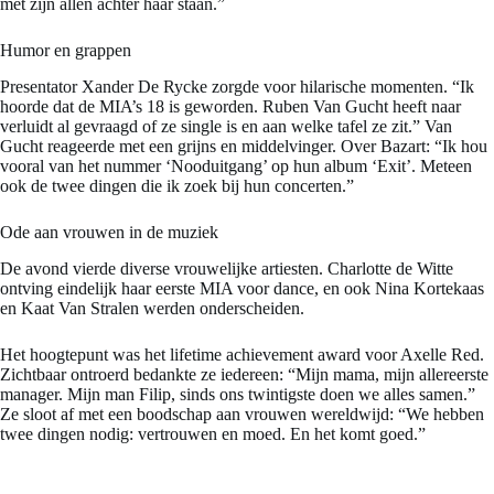
met zijn allen achter haar staan.”
Humor en grappen
Presentator Xander De Rycke zorgde voor hilarische momenten. “Ik
hoorde dat de MIA’s 18 is geworden. Ruben Van Gucht heeft naar
verluidt al gevraagd of ze single is en aan welke tafel ze zit.” Van
Gucht reageerde met een grijns en middelvinger. Over Bazart: “Ik hou
vooral van het nummer ‘Nooduitgang’ op hun album ‘Exit’. Meteen
ook de twee dingen die ik zoek bij hun concerten.”
Ode aan vrouwen in de muziek
De avond vierde diverse vrouwelijke artiesten. Charlotte de Witte
ontving eindelijk haar eerste MIA voor dance, en ook Nina Kortekaas
en Kaat Van Stralen werden onderscheiden.
Het hoogtepunt was het lifetime achievement award voor Axelle Red.
Zichtbaar ontroerd bedankte ze iedereen: “Mijn mama, mijn allereerste
manager. Mijn man Filip, sinds ons twintigste doen we alles samen.”
Ze sloot af met een boodschap aan vrouwen wereldwijd: “We hebben
twee dingen nodig: vertrouwen en moed. En het komt goed.”