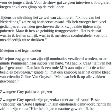
voor de jonge artiest. Voor de show gaf ze geen interviews, fotografen
kregen enkel een glimp op de rode loper.
Tijdens de uitreiking liet ze wel van zich horen. “Ik hou van het
Nederlands,” zei ze bij haar eerste award. “Ik heb vroeger heel veel
gedichtjes en verhalen geschreven die ik kwijtraakte tijdens mijn
puberteit. Maar ik heb ze gelukkig teruggevonden. Het is de taal
waarin ik leef en schrijf, waarin ik me steeds comfortabeler voel om
mezelf eerlijk uit te drukken.”
Metejoor met lege handen
Metejoor zag geen van zijn vijf nominaties verzilverd worden, maar
gunde Pommelien haar succes van harte. “Al had ik graag ‘Hit van het
jaar’ gewonnen. Dan kon ik een rode MIA aan mijn collectie witte
beeldjes toevoegen,” grapte hij, met een knipoog naar het oranje kleed
van vriendin Celine Van Ouytsel. “Met haar heb ik op alle vlakken
gewonnen.”
Zwangere Guy pakt twee prijzen
Zwangere Guy opende zijn prijzenkast met awards voor ‘Beste
Videoclip’ en ‘Beste Hiphop’. In zijn emotionele dankwoord richtte hij
zich tot zijn roots: “Hier heb ik jaren naartoe gewerkt. Ik ben