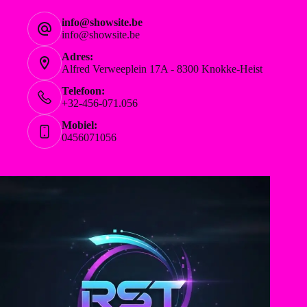
info@showsite.be
info@showsite.be
Adres:
Alfred Verweeplein 17A - 8300 Knokke-Heist
Telefoon:
+32-456-071.056
Mobiel:
0456071056