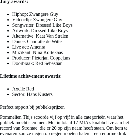
Jury-awards:
Hiphop: Zwangere Guy
Videoclip: Zwangere Guy
Songwriter: Dressed Like Boys
Artwork: Dressed Like Boys
Alternative: Kaat Van Stralen
Dance: Charlotte de Witte
Live act: Amenra
Muzikant: Nina Kortekaas
Producer: Pieterjan Coppejans
Doorbraak: Red Sebastian
Lifetime achievement awards:
Axelle Red
Sector: Hans Kusters
Perfect rapport bij publieksprijzen
Pommelien Thijs scoorde vijf op vijf in alle categorieën waar het
publiek mocht stemmen. Met in totaal 17 MIA’s knabbelt ze aan het
record van Stromae, die er 20 op zijn naam heeft staan. Om hem te
evenaren zou ze negen op negen moeten halen – een enorme druk