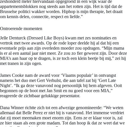
zeshonderd meter hiervandaan opgegroeid in een wijk waar de
appartementsblokken nog steeds aan het rotten zijn. Het is tijd dat de
Brusselse politici wakker worden. Hiphop is mijn therapie, het draait
om kennis delen, connectie, respect en liefde.”
Ontroerende momenten
Jelle Denturck (Dressed Like Boys) kwam met zes nominaties en
vertrok met twee awards. Op de rode loper deelde hij al dat hij een
eventuele prijs aan zijn overleden moeder zou opdragen. “Mijn mama
is er al een aantal jaar niet meer. Ze zou zo fier geweest zijn. Door deze
MIA’s aan haar op te dragen, is ze toch een klein beetje bij mij,” zei hij
met tranen in zijn ogen.
James Cooke nam de award voor ‘Vlaams populair’ in ontvangst
namens het duo met Gert Verhulst, die aan tafel zat bij ‘Gert Late
Night’. “Ik ga deze vanavond nog persoonlijk bij hem afgeven. Ooit
begonnen op de boot met Jan Smit en nu goed voor een MIA,”
reageerde de zichtbaar gelukkige presentator.
Dana Winner richtte zich tot een afwezige genomineerde: “We weten
allemaal dat Belle Perez er niet bij is vanavond. Het immense verdriet
dat zij moet meemaken moet enorm zijn. Eens ze er klaar voor is, zal
ze hier staan als een grote madam. Tot dan hoop ik dat ze weet dat we