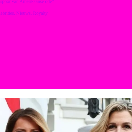
n spoor van Amerikaanse ode”
ebrities
,
Nieuws
,
Royalty