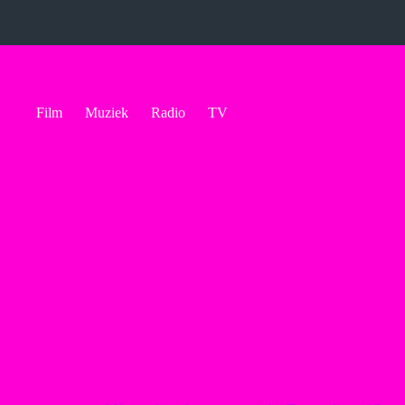
Ga
naar
de
inhoud
Film
Muziek
Radio
TV