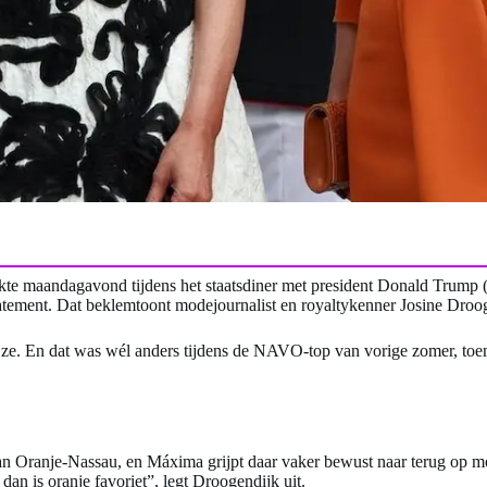
akte maandagavond tijdens het staatsdiner met president Donald Trump 
atement. Dat beklemtoont modejournalist en royaltykenner Josine Droog
 ze. En dat was wél anders tijdens de NAVO-top van vorige zomer, toen
 van Oranje-Nassau, en Máxima grijpt daar vaker bewust naar terug op m
an is oranje favoriet”, legt Droogendijk uit.