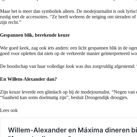
Maar het is meer dan symboliek alleen. De modejournalist is ook lyrisc
rustig met de accessoires. “Ze heeft weleens de neiging om sieraden of 
zijn recht.”
Gespannen blik, berekende keuze
Wie goed keek, zag ook iets anders: een licht gespannen blik in de oge
goed voor opletten dat niets op de verkeerde manier geïnterpreteerd w
De boodschap van haar volledige look was dus zorgvuldig afgestemd: “I
En Willem-Alexander dan?
Zijn keuze leverde een glimlach op bij de modejournalist. “Negen van de 
“Saaiheid kan soms doelmatig zijn”, besluit Droogendijk droogjes.
Lees ook