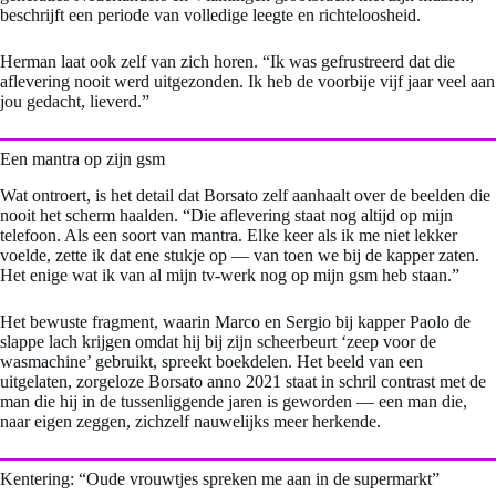
beschrijft een periode van volledige leegte en richteloosheid.
Herman laat ook zelf van zich horen. “Ik was gefrustreerd dat die
aflevering nooit werd uitgezonden. Ik heb de voorbije vijf jaar veel aan
jou gedacht, lieverd.”
Een mantra op zijn gsm
Wat ontroert, is het detail dat Borsato zelf aanhaalt over de beelden die
nooit het scherm haalden. “Die aflevering staat nog altijd op mijn
telefoon. Als een soort van mantra. Elke keer als ik me niet lekker
voelde, zette ik dat ene stukje op — van toen we bij de kapper zaten.
Het enige wat ik van al mijn tv-werk nog op mijn gsm heb staan.”
Het bewuste fragment, waarin Marco en Sergio bij kapper Paolo de
slappe lach krijgen omdat hij bij zijn scheerbeurt ‘zeep voor de
wasmachine’ gebruikt, spreekt boekdelen. Het beeld van een
uitgelaten, zorgeloze Borsato anno 2021 staat in schril contrast met de
man die hij in de tussenliggende jaren is geworden — een man die,
naar eigen zeggen, zichzelf nauwelijks meer herkende.
Kentering: “Oude vrouwtjes spreken me aan in de supermarkt”