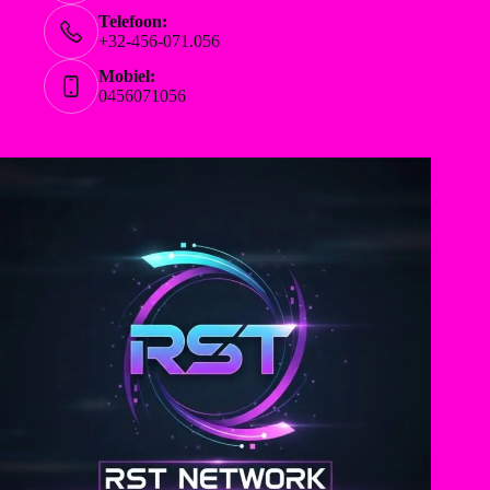
Telefoon:
+32-456-071.056
Mobiel:
0456071056