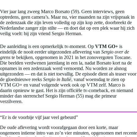
Vier jaar lang zweeg Marco Borsato (59). Geen interviews, geen
optredens, geen camera’s. Maar nu, vier maanden na zijn vrijspraak in
de zedenzaak die zijn leven volledig op zijn kop zette, doorbreekt de
Nederlandse zanger zijn stilte — en doet dat op een plek waar hij zich
veilig voelt: bij zijn vriend Sergio Herman.
De aanleiding is een opmerkelijk tv-moment. Op
VTM GO+
is
eindelijk de nooit eerder uitgezonden aflevering van
Sergio over de
grens
te bekijken, opgenomen in 2021 in het zonovergoten Toscane.
Die beelden verdwenen jarenlang in een la, nadat Borsato kort na de
opnames in een zedenzaak werd vernoemd. Nu worden ze alsnog
uitgezonden — en dat is niet toevallig. De episode dient als teaser voor
de gloednieuwe reeks
Sergio in Italië
, vanaf woensdag te zien op
VTM GO+ en vanaf volgende week ook op VTM zelf. Marco is
daarin opnieuw te gast. Het is zijn officiële tv-comeback, en niemand
minder dan sterrenchef Sergio Herman (55) mag die primeur
verzilveren.
“Er is de voorbije vijf jaar veel gebeurd”
De oude aflevering wordt voorafgegaan door een korte, maar
ongemeen intieme intro van zo’n vier minuten, opgenomen met recente