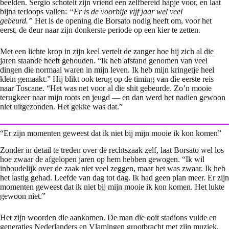
beelden. Sergio schotelt zijn vriend een zelfbereid hapje voor, en laat
bijna terloops vallen:
“Er is de voorbije vijf jaar wel veel
gebeurd.”
Het is de opening die Borsato nodig heeft om, voor het
eerst, de deur naar zijn donkerste periode op een kier te zetten.
Met een lichte krop in zijn keel vertelt de zanger hoe hij zich al die
jaren staande heeft gehouden. “Ik heb afstand genomen van veel
dingen die normaal waren in mijn leven. Ik heb mijn kringetje heel
klein gemaakt.” Hij blikt ook terug op de timing van die eerste reis
naar Toscane. “Het was net voor al die shit gebeurde. Zo’n mooie
terugkeer naar mijn roots en jeugd — en dan werd het nadien gewoon
niet uitgezonden. Het gekke was dat.”
“Er zijn momenten geweest dat ik niet bij mijn mooie ik kon komen”
Zonder in detail te treden over de rechtszaak zelf, laat Borsato wel los
hoe zwaar de afgelopen jaren op hem hebben gewogen. “Ik wil
inhoudelijk over de zaak niet veel zeggen, maar het was zwaar. Ik heb
het lastig gehad. Leefde van dag tot dag. Ik had geen plan meer. Er zijn
momenten geweest dat ik niet bij mijn mooie ik kon komen. Het lukte
gewoon niet.”
Het zijn woorden die aankomen. De man die ooit stadions vulde en
generaties Nederlanders en Vlamingen grootbracht met zijn muziek,