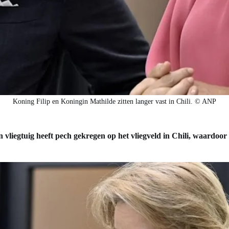
Koning Filip en Koningin Mathilde zitten langer vast in Chili. © ANP
vliegtuig heeft pech gekregen op het vliegveld in Chili, waardoor 