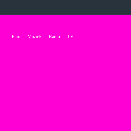
Ga
naar
de
inhoud
Film
Muziek
Radio
TV