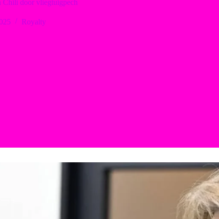
n Chili door vliegtuigpech
2025
Royalty