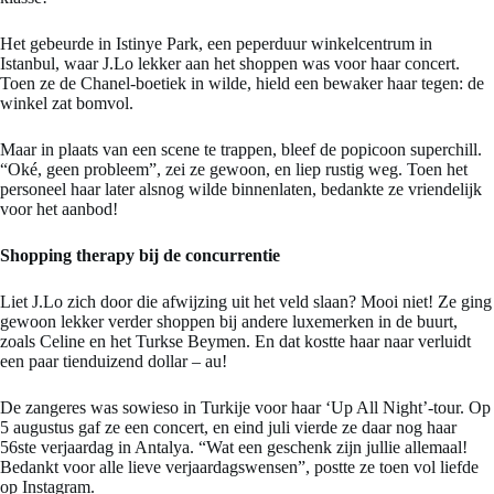
Het gebeurde in Istinye Park, een peperduur winkelcentrum in
Istanbul, waar J.Lo lekker aan het shoppen was voor haar concert.
Toen ze de Chanel-boetiek in wilde, hield een bewaker haar tegen: de
winkel zat bomvol.
Maar in plaats van een scene te trappen, bleef de popicoon superchill.
“Oké, geen probleem”, zei ze gewoon, en liep rustig weg. Toen het
personeel haar later alsnog wilde binnenlaten, bedankte ze vriendelijk
voor het aanbod!
Shopping therapy bij de concurrentie
Liet J.Lo zich door die afwijzing uit het veld slaan? Mooi niet! Ze ging
gewoon lekker verder shoppen bij andere luxemerken in de buurt,
zoals Celine en het Turkse Beymen. En dat kostte haar naar verluidt
een paar tienduizend dollar – au!
De zangeres was sowieso in Turkije voor haar ‘Up All Night’-tour. Op
5 augustus gaf ze een concert, en eind juli vierde ze daar nog haar
56ste verjaardag in Antalya. “Wat een geschenk zijn jullie allemaal!
Bedankt voor alle lieve verjaardagswensen”, postte ze toen vol liefde
op Instagram.