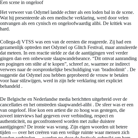
Een scene in ongeloof
Het verweer van Odymel landde echter als een loden bal in de scene.
Wat hij presenteerde als een medische verklaring, werd door velen
ontvangen als een cynisch en ongeloofwaardig alibi. De kritiek was
hard.
Collega-dj VTSS was een van de eersten die reageerde. Zij had een
gezamenlijk optreden met Odymel op Glitch Festival, maar annuleerde
dat meteen. In een reactie stelde ze dat de aantijgingen veel verder
gingen dan een onbewuste slaapwandelseance. “Dit omvat aanranding
en pogingen om stilte af te kopen”, schreef ze, waarmee ze indirect
verwees naar de oorspronkelijke beschuldiging van ‘bradnolimit’
. De
suggestie dat Odymel zou hebben geprobeerd de vrouw te betalen
voor haar stilzwijgen, werd in zijn hele verklaring niet expliciet
behandeld
.
De Belgische en Nederlandse media berichtten uitgebreid over de
cancellaties en het omstreden slaapwandel-alibi
. De sfeer was er een
van ongeloof. Hoe kon een artiest die zo hoog was gestegen, die
zoveel interviews had gegeven over verbinding, respect en
authenticiteit, nu geconfronteerd worden met zulke duistere
aantijgingen? De ironie was wrang. Zijn eigen woorden uit betere
tijden — over het creëren van een veilige ruimte waar mensen zich
konden verbinden — werden nu door de festivals gebruikt om hem