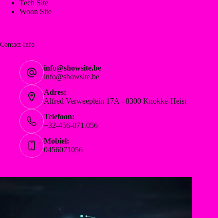
Tech Site
Woon Site
Contact Info
info@showsite.be
info@showsite.be
Adres:
Alfred Verweeplein 17A - 8300 Knokke-Heist
Telefoon:
+32-456-071.056
Mobiel:
0456071056