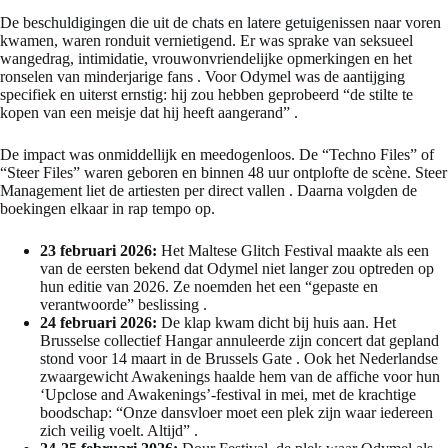
De beschuldigingen die uit de chats en latere getuigenissen naar voren
kwamen, waren ronduit vernietigend. Er was sprake van seksueel
wangedrag, intimidatie, vrouwonvriendelijke opmerkingen en het
ronselen van minderjarige fans
. Voor Odymel was de aantijging
specifiek en uiterst ernstig: hij zou hebben geprobeerd “de stilte te
kopen van een meisje dat hij heeft aangerand”
.
De impact was onmiddellijk en meedogenloos. De “Techno Files” of
“Steer Files” waren geboren en binnen 48 uur ontplofte de scène. Steer
Management liet de artiesten per direct vallen
. Daarna volgden de
boekingen elkaar in rap tempo op.
23 februari 2026:
Het Maltese Glitch Festival maakte als een
van de eersten bekend dat Odymel niet langer zou optreden op
hun editie van 2026. Ze noemden het een “gepaste en
verantwoorde” beslissing
.
24 februari 2026:
De klap kwam dicht bij huis aan. Het
Brusselse collectief Hangar annuleerde zijn concert dat gepland
stond voor 14 maart in de Brussels Gate
. Ook het Nederlandse
zwaargewicht Awakenings haalde hem van de affiche voor hun
‘Upclose and Awakenings’-festival in mei, met de krachtige
boodschap: “Onze dansvloer moet een plek zijn waar iedereen
zich veilig voelt. Altijd”
.