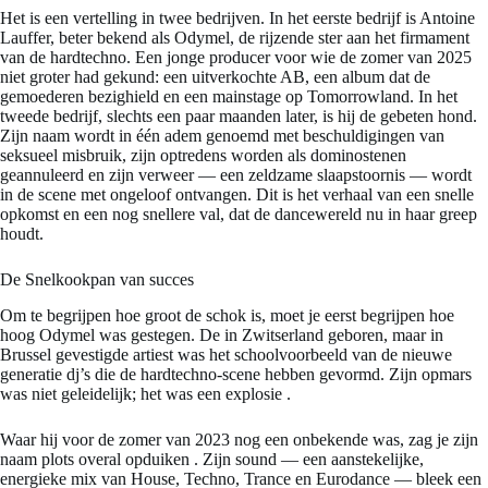
Het is een vertelling in twee bedrijven. In het eerste bedrijf is Antoine
Lauffer, beter bekend als Odymel, de rijzende ster aan het firmament
van de hardtechno. Een jonge producer voor wie de zomer van 2025
niet groter had gekund: een uitverkochte AB, een album dat de
gemoederen bezighield en een mainstage op Tomorrowland. In het
tweede bedrijf, slechts een paar maanden later, is hij de gebeten hond.
Zijn naam wordt in één adem genoemd met beschuldigingen van
seksueel misbruik, zijn optredens worden als dominostenen
geannuleerd en zijn verweer — een zeldzame slaapstoornis — wordt
in de scene met ongeloof ontvangen. Dit is het verhaal van een snelle
opkomst en een nog snellere val, dat de dancewereld nu in haar greep
houdt.
De Snelkookpan van succes
Om te begrijpen hoe groot de schok is, moet je eerst begrijpen hoe
hoog Odymel was gestegen. De in Zwitserland geboren, maar in
Brussel gevestigde artiest was het schoolvoorbeeld van de nieuwe
generatie dj’s die de hardtechno-scene hebben gevormd. Zijn opmars
was niet geleidelijk; het was een explosie
.
Waar hij voor de zomer van 2023 nog een onbekende was, zag je zijn
naam plots overal opduiken
. Zijn sound — een aanstekelijke,
energieke mix van House, Techno, Trance en Eurodance — bleek een