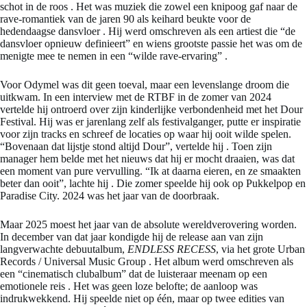
schot in de roos
. Het was muziek die zowel een knipoog gaf naar de
rave-romantiek van de jaren 90 als keihard beukte voor de
hedendaagse dansvloer
. Hij werd omschreven als een artiest die “de
dansvloer opnieuw definieert” en wiens grootste passie het was om de
menigte mee te nemen in een “wilde rave-ervaring”
.
Voor Odymel was dit geen toeval, maar een levenslange droom die
uitkwam. In een interview met de RTBF in de zomer van 2024
vertelde hij ontroerd over zijn kinderlijke verbondenheid met het Dour
Festival. Hij was er jarenlang zelf als festivalganger, putte er inspiratie
voor zijn tracks en schreef de locaties op waar hij ooit wilde spelen.
“Bovenaan dat lijstje stond altijd Dour”, vertelde hij
. Toen zijn
manager hem belde met het nieuws dat hij er mocht draaien, was dat
een moment van pure vervulling. “Ik at daarna eieren, en ze smaakten
beter dan ooit”, lachte hij
. Die zomer speelde hij ook op Pukkelpop en
Paradise City. 2024 was het jaar van de doorbraak.
Maar 2025 moest het jaar van de absolute wereldverovering worden.
In december van dat jaar kondigde hij de release aan van zijn
langverwachte debuutalbum,
ENDLESS RECESS
, via het grote Urban
Records / Universal Music Group
. Het album werd omschreven als
een “cinematisch clubalbum” dat de luisteraar meenam op een
emotionele reis
. Het was geen loze belofte; de aanloop was
indrukwekkend. Hij speelde niet op één, maar op twee edities van