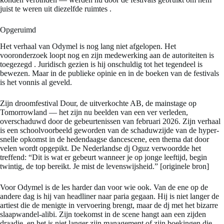
juist te weren uit diezelfde ruimtes
.
Opgeruimd
Het verhaal van Odymel is nog lang niet afgelopen. Het
vooronderzoek loopt nog en zijn medewerking aan de autoriteiten is
toegezegd
. Juridisch gezien is hij onschuldig tot het tegendeel is
bewezen. Maar in de publieke opinie en in de boeken van de festivals
is het vonnis al geveld.
Zijn droomfestival Dour, de uitverkochte AB, de mainstage op
Tomorrowland — het zijn nu beelden van een ver verleden,
overschaduwd door de gebeurtenissen van februari 2026. Zijn verhaal
is een schoolvoorbeeld geworden van de schaduwzijde van de hyper-
snelle opkomst in de hedendaagse dancescene, een thema dat door
velen wordt opgepikt. De Nederlandse dj Oguz verwoordde het
treffend: “Dit is wat er gebeurt wanneer je op jonge leeftijd, begin
twintig, de top bereikt. Je mist de levenswijsheid.” [originele bron]
Voor Odymel is de les harder dan voor wie ook. Van de ene op de
andere dag is hij van headliner naar paria gegaan. Hij is niet langer de
artiest die de menigte in vervoering brengt, maar de dj met het bizarre
slaapwandel-alibi. Zijn toekomst in de scene hangt aan een zijden
draadje, en het is niet langer zijn management of zijn boekingen die