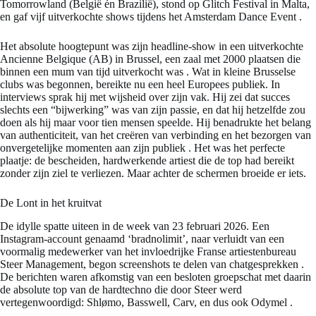
Tomorrowland (België én Brazilië), stond op Glitch Festival in Malta,
en gaf vijf uitverkochte shows tijdens het Amsterdam Dance Event
.
Het absolute hoogtepunt was zijn headline-show in een uitverkochte
Ancienne Belgique (AB) in Brussel, een zaal met 2000 plaatsen die
binnen een mum van tijd uitverkocht was
. Wat in kleine Brusselse
clubs was begonnen, bereikte nu een heel Europees publiek. In
interviews sprak hij met wijsheid over zijn vak. Hij zei dat succes
slechts een “bijwerking” was van zijn passie, en dat hij hetzelfde zou
doen als hij maar voor tien mensen speelde. Hij benadrukte het belang
van authenticiteit, van het creëren van verbinding en het bezorgen van
onvergetelijke momenten aan zijn publiek
. Het was het perfecte
plaatje: de bescheiden, hardwerkende artiest die de top had bereikt
zonder zijn ziel te verliezen. Maar achter de schermen broeide er iets.
De Lont in het kruitvat
De idylle spatte uiteen in de week van 23 februari 2026. Een
Instagram-account genaamd ‘bradnolimit’, naar verluidt van een
voormalig medewerker van het invloedrijke Franse artiestenbureau
Steer Management, begon screenshots te delen van chatgesprekken
.
De berichten waren afkomstig van een besloten groepschat met daarin
de absolute top van de hardtechno die door Steer werd
vertegenwoordigd: Shlømo, Basswell, Carv, en dus ook Odymel
.