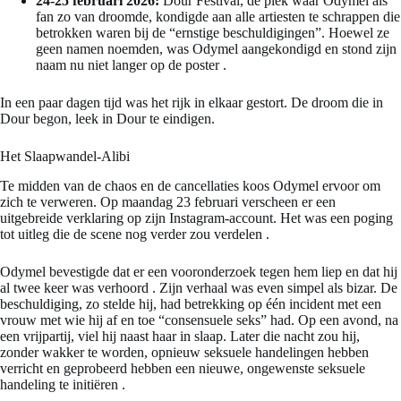
24-25 februari 2026:
Dour Festival, de plek waar Odymel als
fan zo van droomde, kondigde aan alle artiesten te schrappen die
betrokken waren bij de “ernstige beschuldigingen”. Hoewel ze
geen namen noemden, was Odymel aangekondigd en stond zijn
naam nu niet langer op de poster
.
In een paar dagen tijd was het rijk in elkaar gestort. De droom die in
Dour begon, leek in Dour te eindigen.
Het Slaapwandel-Alibi
Te midden van de chaos en de cancellaties koos Odymel ervoor om
zich te verweren. Op maandag 23 februari verscheen er een
uitgebreide verklaring op zijn Instagram-account. Het was een poging
tot uitleg die de scene nog verder zou verdelen
.
Odymel bevestigde dat er een vooronderzoek tegen hem liep en dat hij
al twee keer was verhoord
. Zijn verhaal was even simpel als bizar. De
beschuldiging, zo stelde hij, had betrekking op één incident met een
vrouw met wie hij af en toe “consensuele seks” had. Op een avond, na
een vrijpartij, viel hij naast haar in slaap. Later die nacht zou hij,
zonder wakker te worden, opnieuw seksuele handelingen hebben
verricht en geprobeerd hebben een nieuwe, ongewenste seksuele
handeling te initiëren
.