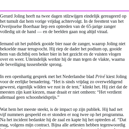
Gerard Joling heeft na twee dagen stilzwijgen eindelijk gereageerd op
het tumult dat hem vorige vrijdag achtervolgt. In de feesttent van het
Overijsselse Boerhaar liep een optreden van de 65-jarige zanger
volledig uit de hand — en de beelden gaan nog altijd viraal.
Iemand uit het publiek gooide bier naar de zanger, waarop Joling niet
bekoelde maar terugvocht. Hij riep de dader het podium op, gooide
hem van dichtbij een beker bier in het gezicht en de vuisten vlogen
over en weer. Uiteindelijk werkte hij de man tegen de vlakte, waarna
de beveiliging tussenbeide sprong.
In een openhartig gesprek met het Nederlandse blad
Privé
kiest Joling
voor de eerlijke benadering. “Het is sinds vrijdag zo overweldigend
geweest, eigenlijk wilden we rust in de tent,” klinkt het. Hij ziet dat de
meesten zijn kant kiezen, maar draait er niet omheen: “Het verdient
allemaal geen schoonheidsprijs.”
Wat hem het meeste steekt, is de impact op zijn publiek. Hij had net
vijf nummers gespeeld en er stonden er nog twee op het programma.
Na het incident bedankte hij de zaal en kapte hij het optreden af. “Dat
mag, volgens mijn contract. Bijna alle artiesten hebben tegenwoordig