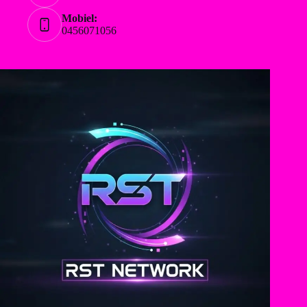
Mobiel:
0456071056