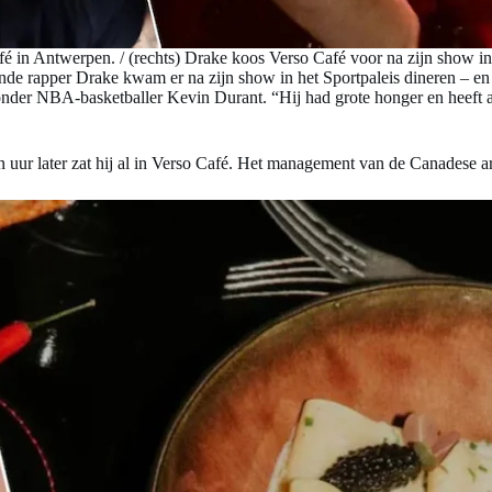
fé in Antwerpen. / (rechts) Drake koos Verso Café voor na zijn show in
e rapper Drake kwam er na zijn show in het Sportpaleis dineren – en o
nder NBA-basketballer Kevin Durant. “Hij had grote honger en heeft a
 uur later zat hij al in Verso Café. Het management van de Canadese arti