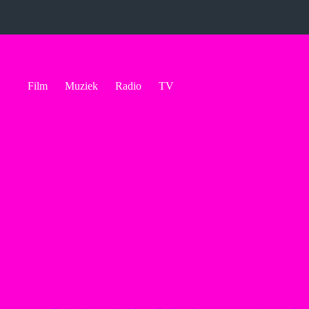
Ga
naar
de
inhoud
Film
Muziek
Radio
TV