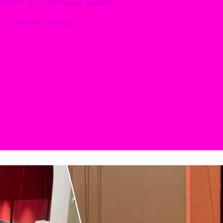
paleis: “Er is véél kaviaar gegeten”
Celebrities
,
Muziek