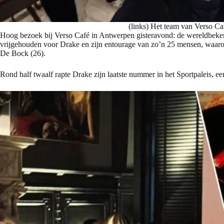
(links) Het team van Verso Ca
Hoog bezoek bij Verso Café in Antwerpen gisteravond: de wereldbekend
vrijgehouden voor Drake en zijn entourage van zo’n 25 mensen, waaro
De Bock (26).
Rond half twaalf rapte Drake zijn laatste nummer in het Sportpaleis, een