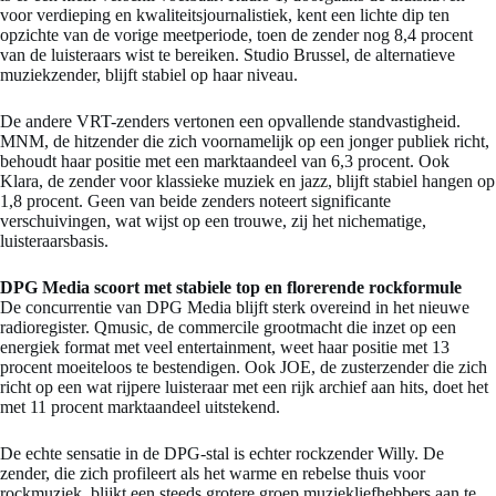
voor verdieping en kwaliteitsjournalistiek, kent een lichte dip ten
opzichte van de vorige meetperiode, toen de zender nog 8,4 procent
van de luisteraars wist te bereiken. Studio Brussel, de alternatieve
muziekzender, blijft stabiel op haar niveau.
De andere VRT-zenders vertonen een opvallende standvastigheid.
MNM, de hitzender die zich voornamelijk op een jonger publiek richt,
behoudt haar positie met een marktaandeel van 6,3 procent. Ook
Klara, de zender voor klassieke muziek en jazz, blijft stabiel hangen op
1,8 procent. Geen van beide zenders noteert significante
verschuivingen, wat wijst op een trouwe, zij het nichematige,
luisteraarsbasis.
DPG Media scoort met stabiele top en florerende rockformule
De concurrentie van DPG Media blijft sterk overeind in het nieuwe
radioregister. Qmusic, de commercile grootmacht die inzet op een
energiek format met veel entertainment, weet haar positie met 13
procent moeiteloos te bestendigen. Ook JOE, de zusterzender die zich
richt op een wat rijpere luisteraar met een rijk archief aan hits, doet het
met 11 procent marktaandeel uitstekend.
De echte sensatie in de DPG-stal is echter rockzender Willy. De
zender, die zich profileert als het warme en rebelse thuis voor
rockmuziek, blijkt een steeds grotere groep muziekliefhebbers aan te