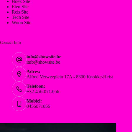
Boek Site
Eten Site
Reis Site
Tech Site
Woon Site
Contact Info
info@showsite.be
info@showsite.be
Adres:
Alfred Verweeplein 17A - 8300 Knokke-Heist
Telefoon:
+32-456-071.056
Mobiel:
0456071056