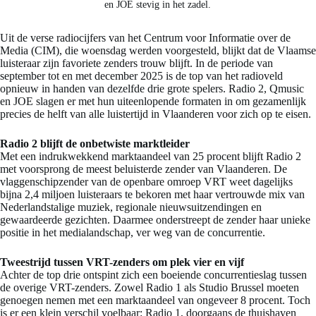
en JOE stevig in het zadel.
Uit de verse radiocijfers van het Centrum voor Informatie over de
Media (CIM), die woensdag werden voorgesteld, blijkt dat de Vlaamse
luisteraar zijn favoriete zenders trouw blijft. In de periode van
september tot en met december 2025 is de top van het radioveld
opnieuw in handen van dezelfde drie grote spelers. Radio 2, Qmusic
en JOE slagen er met hun uiteenlopende formaten in om gezamenlijk
precies de helft van alle luistertijd in Vlaanderen voor zich op te eisen.
Radio 2 blijft de onbetwiste marktleider
Met een indrukwekkend marktaandeel van 25 procent blijft Radio 2
met voorsprong de meest beluisterde zender van Vlaanderen. De
vlaggenschipzender van de openbare omroep VRT weet dagelijks
bijna 2,4 miljoen luisteraars te bekoren met haar vertrouwde mix van
Nederlandstalige muziek, regionale nieuwsuitzendingen en
gewaardeerde gezichten. Daarmee onderstreept de zender haar unieke
positie in het medialandschap, ver weg van de concurrentie.
Tweestrijd tussen VRT-zenders om plek vier en vijf
Achter de top drie ontspint zich een boeiende concurrentieslag tussen
de overige VRT-zenders. Zowel Radio 1 als Studio Brussel moeten
genoegen nemen met een marktaandeel van ongeveer 8 procent. Toch
is er een klein verschil voelbaar: Radio 1, doorgaans de thuishaven