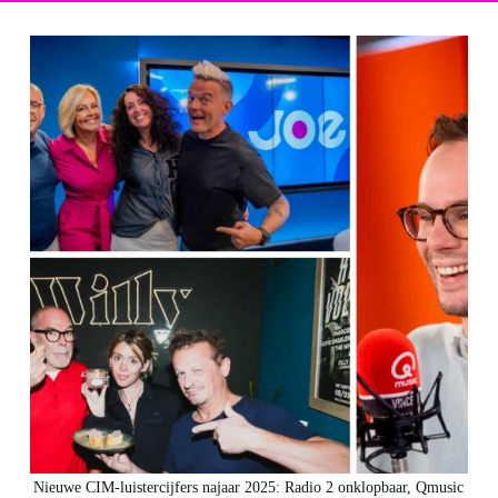
Nieuwe CIM-luistercijfers najaar 2025: Radio 2 onklopbaar, Qmusic