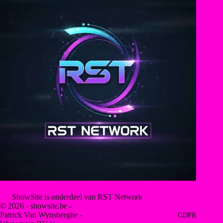
ShowSite is onderdeel van RST Network
© 2026 - showsite.be -
Patrick Van Wynsberghe -
GDPR