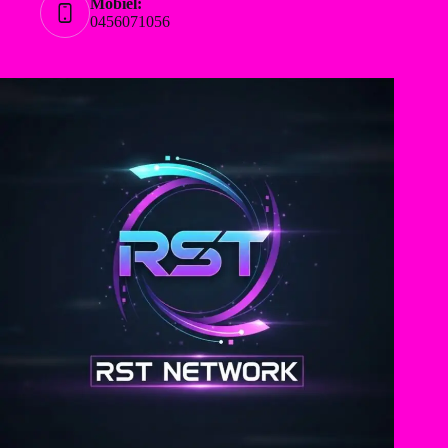
Mobiel:
0456071056