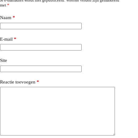
Je e-mailadres wordt niet gepubliceerd.
Vereiste velden zijn gemarkeerd
met
*
Naam
*
E-mail
*
Site
Reactie toevoegen
*