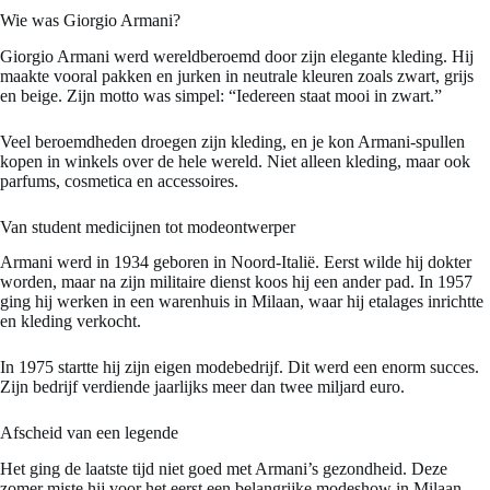
Wie was Giorgio Armani?
Giorgio Armani werd wereldberoemd door zijn elegante kleding. Hij
maakte vooral pakken en jurken in neutrale kleuren zoals zwart, grijs
en beige. Zijn motto was simpel: “Iedereen staat mooi in zwart.”
Veel beroemdheden droegen zijn kleding, en je kon Armani-spullen
kopen in winkels over de hele wereld. Niet alleen kleding, maar ook
parfums, cosmetica en accessoires.
Van student medicijnen tot modeontwerper
Armani werd in 1934 geboren in Noord-Italië. Eerst wilde hij dokter
worden, maar na zijn militaire dienst koos hij een ander pad. In 1957
ging hij werken in een warenhuis in Milaan, waar hij etalages inrichtte
en kleding verkocht.
In 1975 startte hij zijn eigen modebedrijf. Dit werd een enorm succes.
Zijn bedrijf verdiende jaarlijks meer dan twee miljard euro.
Afscheid van een legende
Het ging de laatste tijd niet goed met Armani’s gezondheid. Deze
zomer miste hij voor het eerst een belangrijke modeshow in Milaan