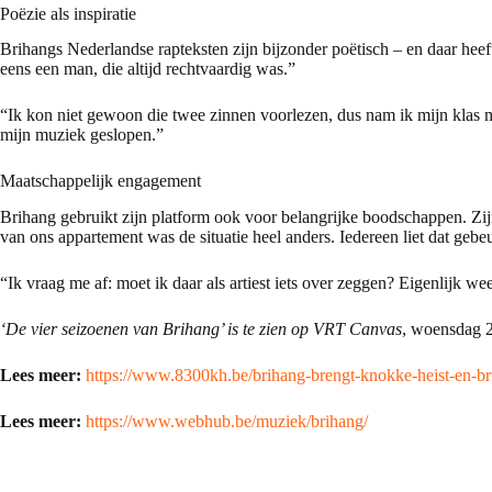
Poëzie als inspiratie
Brihangs Nederlandse rapteksten zijn bijzonder poëtisch – en daar hee
eens een man, die altijd rechtvaardig was.”
“Ik kon niet gewoon die twee zinnen voorlezen, dus nam ik mijn klas mee
mijn muziek geslopen.”
Maatschappelijk engagement
Brihang gebruikt zijn platform ook voor belangrijke boodschappen. Zijn
van ons appartement was de situatie heel anders. Iedereen liet dat gebeu
“Ik vraag me af: moet ik daar als artiest iets over zeggen? Eigenlijk wee
‘De vier seizoenen van Brihang’ is te zien op VRT Canvas
, woensdag 
Lees meer:
https://www.8300kh.be/brihang-brengt-knokke-heist-en-br
Lees meer:
https://www.webhub.be/muziek/brihang/