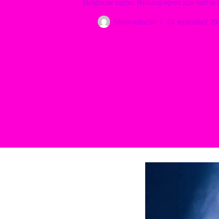
Belgische rapper Brihang opent zijn hart i
Showredactie
24 september 20