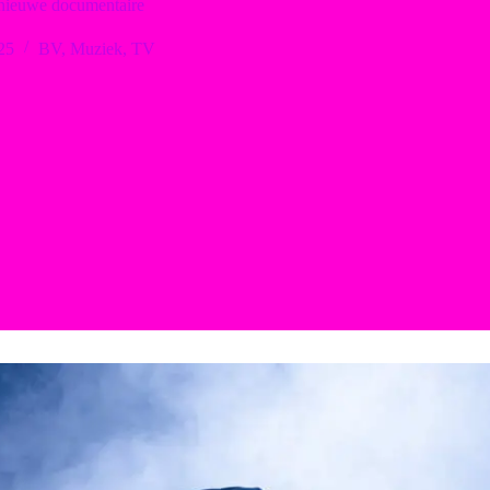
n nieuwe documentaire
25
BV
,
Muziek
,
TV