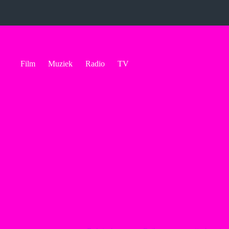
Ga
naar
de
inhoud
Film
Muziek
Radio
TV