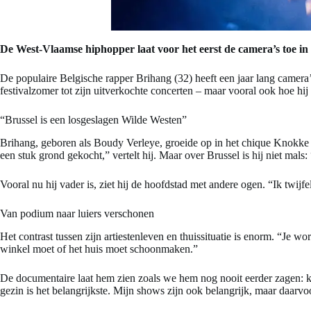
De West-Vlaamse hiphopper laat voor het eerst de camera’s toe in 
De populaire Belgische rapper Brihang (32) heeft een jaar lang camera’
festivalzomer tot zijn uitverkochte concerten – maar vooral ook hoe hij
“Brussel is een losgeslagen Wilde Westen”
Brihang, geboren als Boudy Verleye, groeide op in het chique Knokke ma
een stuk grond gekocht,” vertelt hij. Maar over Brussel is hij niet mals
Vooral nu hij vader is, ziet hij de hoofdstad met andere ogen. “Ik twijfe
Van podium naar luiers verschonen
Het contrast tussen zijn artiestenleven en thuissituatie is enorm. “Je wo
winkel moet of het huis moet schoonmaken.”
De documentaire laat hem zien zoals we hem nog nooit eerder zagen: ko
gezin is het belangrijkste. Mijn shows zijn ook belangrijk, maar daarvoo