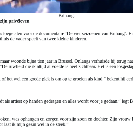
Brihang.
zijn privéleven
s toegelaten voor de documentaire ‘De vier seizoenen van Brihang’. En 
 thuis de vader speelt van twee kleine kinderen.
ar woonde bijna tien jaar in Brussel. Onlangs verhuisde hij terug naar
: “De ruwheid die ik altijd al voelde is heel zichtbaar. Het is een losg
l of het wel een goede plek is om op te groeien als kind,” bekent hij eerl
rdt als artiest op handen gedragen en alles wordt voor je gedaan,” legt B
ken, was ophangen en zorgen voor zijn zoon en dochter. Zijn vrouw Inc
r laat ik mijn gezin wel in de steek.”