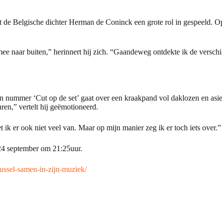
ft de Belgische dichter Herman de Coninck een grote rol in gespeeld. O
 naar buiten,” herinnert hij zich. “Gaandeweg ontdekte ik de verschille
 nummer ‘Cut op de set’ gaat over een kraakpand vol daklozen en asielz
ren,” vertelt hij geëmotioneerd.
t ik er ook niet veel van. Maar op mijn manier zeg ik er toch iets over.”
24 september om 21:25uur.
ussel-samen-in-zijn-muziek/