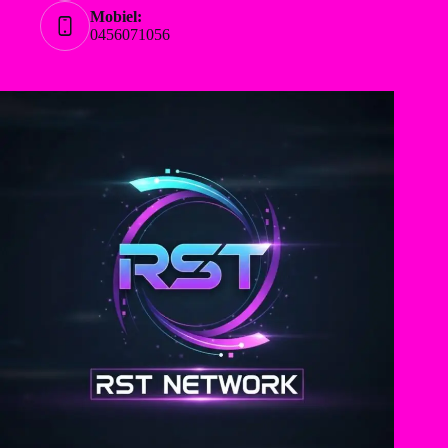
Mobiel:
0456071056