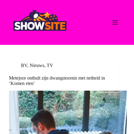
Ga
naar
de
inhoud
BV
,
Nieuws
,
TV
Metejoor onthult zijn dwangstoornis met netheid in
‘Komen eten’