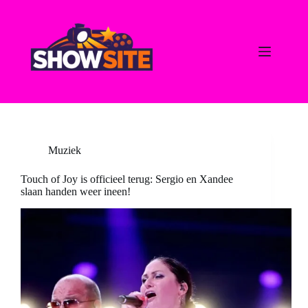
Ga
naar
de
inhoud
Muziek
Touch of Joy is officieel terug: Sergio en Xandee
slaan handen weer ineen!