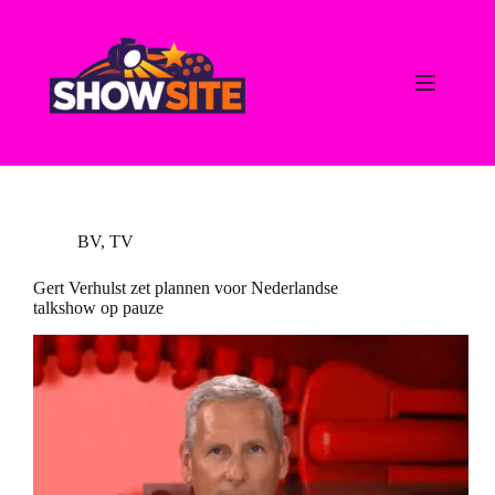
Ga
naar
de
inhoud
BV
,
TV
Gert Verhulst zet plannen voor Nederlandse
talkshow op pauze