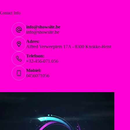
Contact Info
info@showsite.be
info@showsite.be
Adres:
Alfred Verweeplein 17A - 8300 Knokke-Heist
Telefoon:
+32-456-071.056
Mobiel:
0456071056