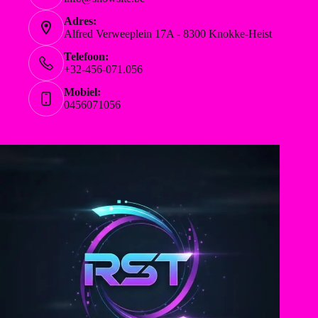
Adres:
Alfred Verweeplein 17A - 8300 Knokke-Heist
Telefoon:
+32-456-071.056
Mobiel:
0456071056