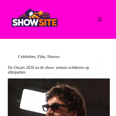
Ga
naar
de
inhoud
Celebrities
,
Film
,
Nieuws
De Oscars 2026 na de show: acteurs schitteren op
afterparties