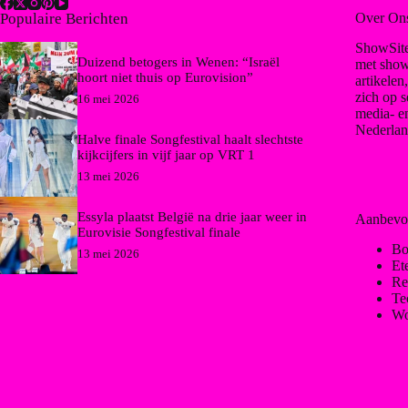
Populaire Berichten
Over On
ShowSite
Duizend betogers in Wenen: “Israël
met show
hoort niet thuis op Eurovision”
artikelen
zich op s
16 mei 2026
media- e
Nederlan
Halve finale Songfestival haalt slechtste
kijkcijfers in vijf jaar op VRT 1
13 mei 2026
Essyla plaatst België na drie jaar weer in
Aanbevo
Eurovisie Songfestival finale
Bo
13 mei 2026
Et
Re
Te
Wo