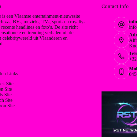
s
Contact Info
 is een Vlaamse entertainment-nieuwssite
bizz-, BV-, muziek-, TV-, sport- en royalty-
inf
, recente headlines en foto’s. De site richt
inf
ensationele en trending verhalen uit de
Adr
n celebritywereld uit Vlaanderen en
Alf
d.
Kno
Tel
+32
Mob
len Links
045
ek Site
en Site
is Site
ch Site
on Site