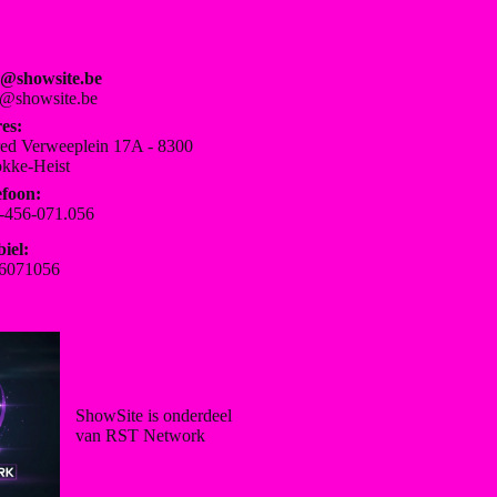
o@showsite.be
o@showsite.be
es:
red Verweeplein 17A - 8300
kke-Heist
efoon:
-456-071.056
iel:
6071056
ShowSite is onderdeel
van RST Network