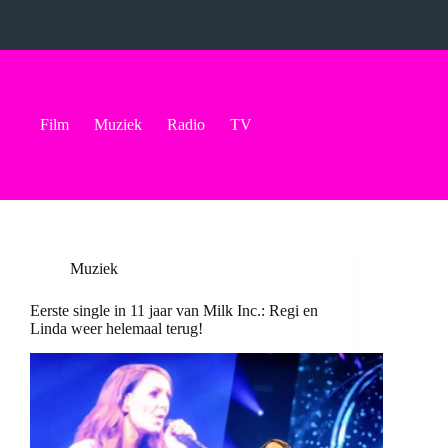
Ga
naar
de
inhoud
Film
Muziek
Radio
TV
Muziek
Eerste single in 11 jaar van Milk Inc.: Regi en
Linda weer helemaal terug!