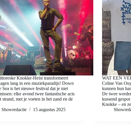
ittoreske Knokke-Heist transformeert
WAT EEN VER
dagen lang in een muziekparadijs! Down
Celine Van Ouy
e Sea is het nieuwe festival dat je niet
kunnen hun han
issen: elke avond twee fantastische acts
De twee werden
t strand, met je voeten in het zand en de
kussend gespot
…
Knokke – en ze
Showredactie
15 augustus 2025
Showreda