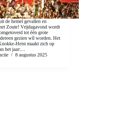
 uit de hemel gevallen en
 het Zoute! Vrijdagavond wordt
 omgetoverd tot één grote
edereen gezien wíl worden. Het
 Knokke-Heist maakt zich op
an het jaar:…
ctie
8 augustus 2025