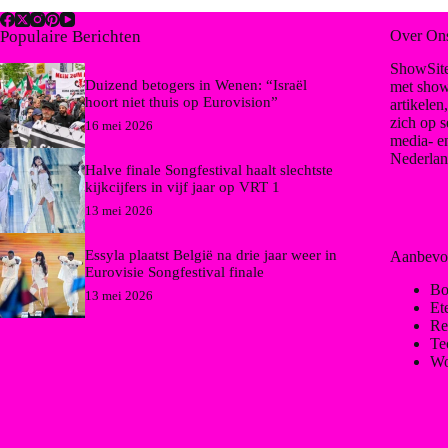
Populaire Berichten
Over On
ShowSite
Duizend betogers in Wenen: “Israël
met show
hoort niet thuis op Eurovision”
artikelen
zich op s
16 mei 2026
media- e
Nederlan
Halve finale Songfestival haalt slechtste
kijkcijfers in vijf jaar op VRT 1
13 mei 2026
Essyla plaatst België na drie jaar weer in
Aanbevo
Eurovisie Songfestival finale
Bo
13 mei 2026
Et
Re
Te
Wo