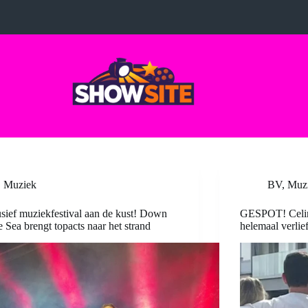
Muziek
BV
,
Muz
sief muziekfestival aan de kust! Down
GESPOT! Celin
e Sea brengt topacts naar het strand
helemaal verli