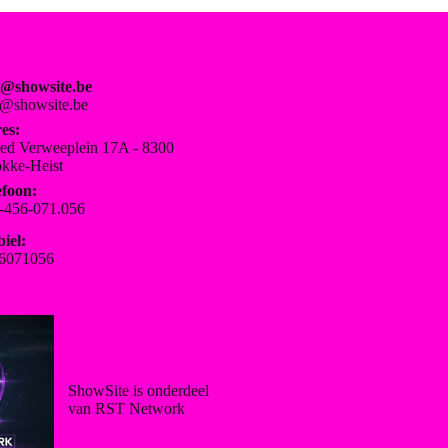
o@showsite.be
o@showsite.be
es:
red Verweeplein 17A - 8300
kke-Heist
efoon:
-456-071.056
iel:
6071056
ShowSite is onderdeel
van RST Network