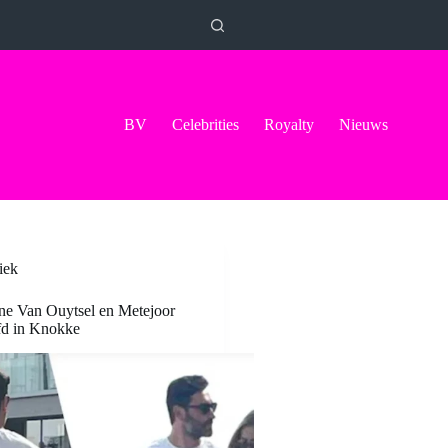
BV
Celebrities
Royalty
Nieuws
iek
e Van Ouytsel en Metejoor
efd in Knokke