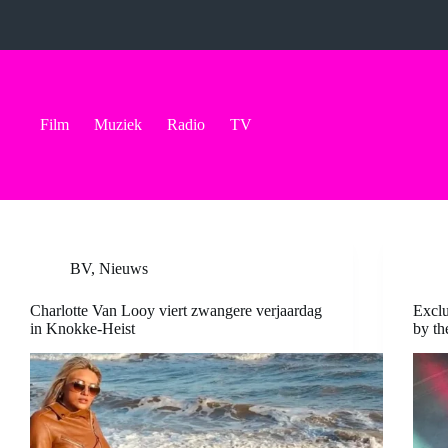
Ga
naar
de
inhoud
Film
Muziek
Radio
TV
BV
,
Nieuws
Charlotte Van Looy viert zwangere verjaardag
Exclu
in Knokke-Heist
by th