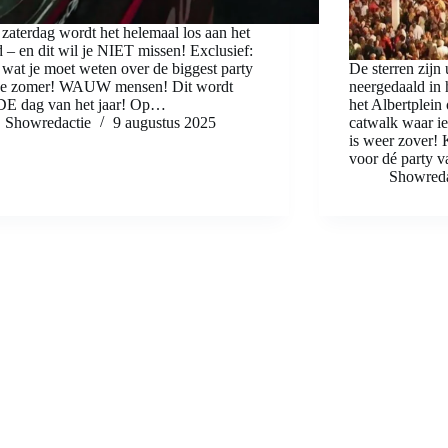
zaterdag wordt het helemaal los aan het
d – en dit wil je NIET missen! Exclusief:
 wat je moet weten over de biggest party
De sterren zijn
de zomer! WAUW mensen! Dit wordt
neergedaald in
DE dag van het jaar! Op…
het Albertplein
Showredactie
9 augustus 2025
catwalk waar i
is weer zover!
voor dé party v
Showreda