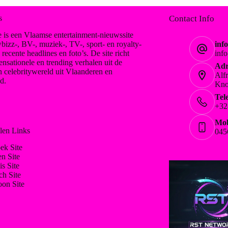
s
Contact Info
 is een Vlaamse entertainment-nieuwssite
bizz-, BV-, muziek-, TV-, sport- en royalty-
inf
, recente headlines en foto’s. De site richt
inf
ensationele en trending verhalen uit de
Adr
n celebritywereld uit Vlaanderen en
Alf
d.
Kno
Tel
+32
Mob
len Links
045
ek Site
en Site
is Site
ch Site
on Site